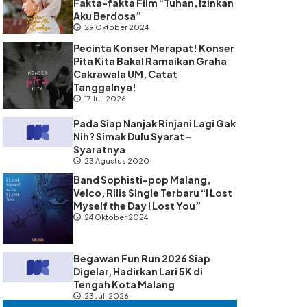
Fakta-fakta Film “Tuhan, Izinkan
Aku Berdosa”
29 Oktober 2024
Pecinta Konser Merapat! Konser
Pita Kita Bakal Ramaikan Graha
Cakrawala UM, Catat
Tanggalnya!
17 Juli 2026
Pada Siap Nanjak Rinjani Lagi Gak
Nih? Simak Dulu Syarat -
Syaratnya
23 Agustus 2020
Band Sophisti-pop Malang,
Velco, Rilis Single Terbaru “I Lost
Myself the Day I Lost You”
24 Oktober 2024
Begawan Fun Run 2026 Siap
Digelar, Hadirkan Lari 5K di
Tengah Kota Malang
23 Juli 2026