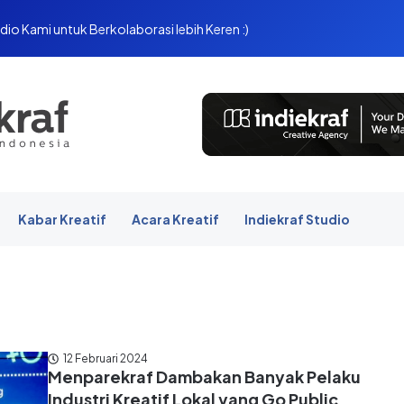
dio Kami untuk Berkolaborasi lebih Keren :)
Kabar Kreatif
Acara Kreatif
Indiekraf Studio
12 Februari 2024
Menparekraf Dambakan Banyak Pelaku
Industri Kreatif Lokal yang Go Public