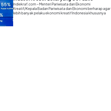
Indiekraf.com – Menteri Pariwisata dan Ekonomi
Kreatif/Kepala Badan Pariwisata dan Ekonomi berharap agar
lebih banyak pelaku ekonomi kreatif Indonesia khususnya