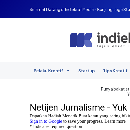
Selamat Datang di Indiekraf Media – Kunjungi Juga Stu
Pelaku Kreatif
Startup
Tips Kreatif
Punya bakat ata
Y