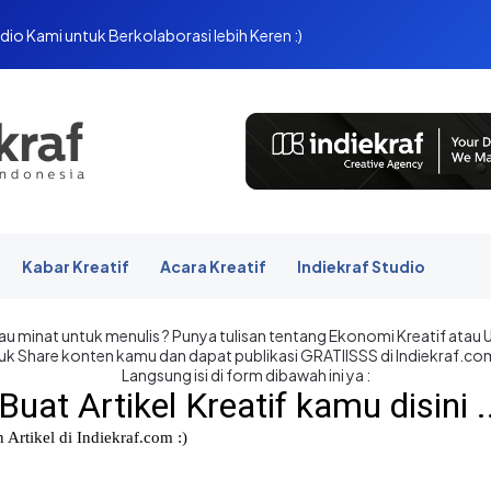
dio Kami untuk Berkolaborasi lebih Keren :)
Kabar Kreatif
Acara Kreatif
Indiekraf Studio
u minat untuk menulis ? Punya tulisan tentang Ekonomi Kreatif atau
uk Share konten kamu dan dapat publikasi GRATIISSS di Indiekraf.co
Langsung isi di form dibawah ini ya :