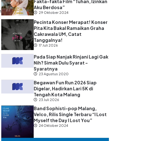
Fakta-fakta Film “Tuhan, Izinkan
Aku Berdosa”
n
29 Oktober 2024
Pecinta Konser Merapat! Konser
Pita Kita Bakal Ramaikan Graha
Cakrawala UM, Catat
Tanggalnya!
17 Juli 2026
Pada Siap Nanjak Rinjani Lagi Gak
Nih? Simak Dulu Syarat -
Syaratnya
23 Agustus 2020
Begawan Fun Run 2026 Siap
Digelar, Hadirkan Lari 5K di
Tengah Kota Malang
23 Juli 2026
Band Sophisti-pop Malang,
Velco, Rilis Single Terbaru “I Lost
Myself the Day I Lost You”
24 Oktober 2024