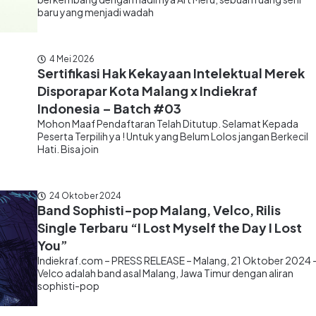
baru yang menjadi wadah
4 Mei 2026
Sertifikasi Hak Kekayaan Intelektual Merek
Disporapar Kota Malang x Indiekraf
Indonesia – Batch #03
Mohon Maaf Pendaftaran Telah Ditutup. Selamat Kepada
Peserta Terpilih ya ! Untuk yang Belum Lolos jangan Berkecil
Hati. Bisa join
24 Oktober 2024
Band Sophisti-pop Malang, Velco, Rilis
Single Terbaru “I Lost Myself the Day I Lost
You”
Indiekraf.com – PRESS RELEASE – Malang, 21 Oktober 2024 
Velco adalah band asal Malang, Jawa Timur dengan aliran
sophisti-pop