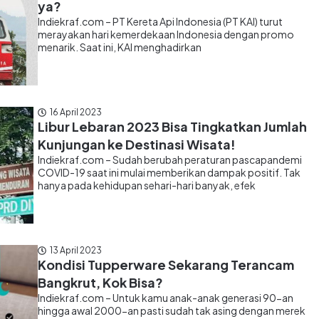
ya?
Indiekraf.com – PT Kereta Api Indonesia (PT KAI) turut
merayakan hari kemerdekaan Indonesia dengan promo
menarik. Saat ini, KAI menghadirkan
16 April 2023
Libur Lebaran 2023 Bisa Tingkatkan Jumlah
Kunjungan ke Destinasi Wisata!
Indiekraf.com – Sudah berubah peraturan pascapandemi
COVID-19 saat ini mulai memberikan dampak positif. Tak
hanya pada kehidupan sehari-hari banyak, efek
13 April 2023
Kondisi Tupperware Sekarang Terancam
Bangkrut, Kok Bisa?
Indiekraf.com – Untuk kamu anak-anak generasi 90-an
hingga awal 2000-an pasti sudah tak asing dengan merek