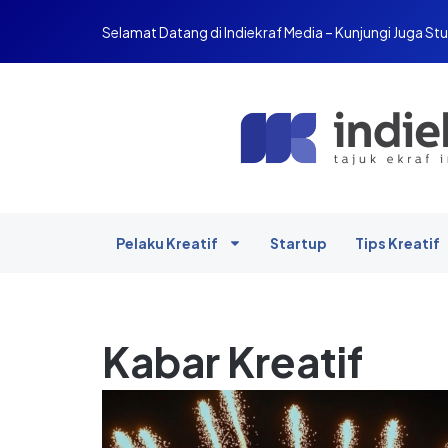
Selamat Datang di Indiekraf Media – Kunjungi Juga Stu
Pelaku Kreatif
Startup
Tips Kreatif
Kabar Kreatif