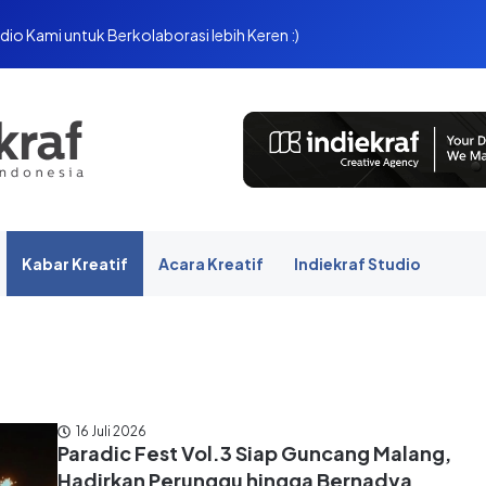
dio Kami untuk Berkolaborasi lebih Keren :)
Kabar Kreatif
Acara Kreatif
Indiekraf Studio
16 Juli 2026
Paradic Fest Vol.3 Siap Guncang Malang,
Hadirkan Perunggu hingga Bernadya