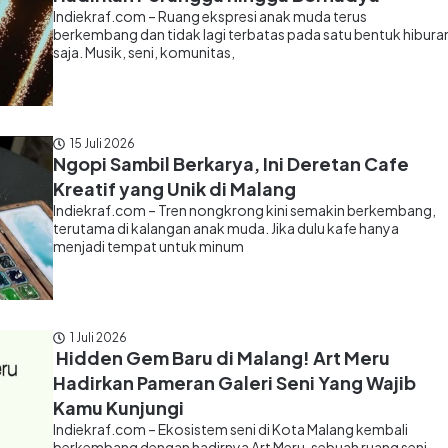
Indiekraf.com – Ruang ekspresi anak muda terus
berkembang dan tidak lagi terbatas pada satu bentuk hibura
saja. Musik, seni, komunitas,
15 Juli 2026
Ngopi Sambil Berkarya, Ini Deretan Cafe
Kreatif yang Unik di Malang
Indiekraf.com – Tren nongkrong kini semakin berkembang,
terutama di kalangan anak muda. Jika dulu kafe hanya
menjadi tempat untuk minum
1 Juli 2026
Hidden Gem Baru di Malang! Art Meru
Hadirkan Pameran Galeri Seni Yang Wajib
Kamu Kunjungi
Indiekraf.com – Ekosistem seni di Kota Malang kembali
berkembang dengan hadirnya Art Meru, sebuah ruang seni