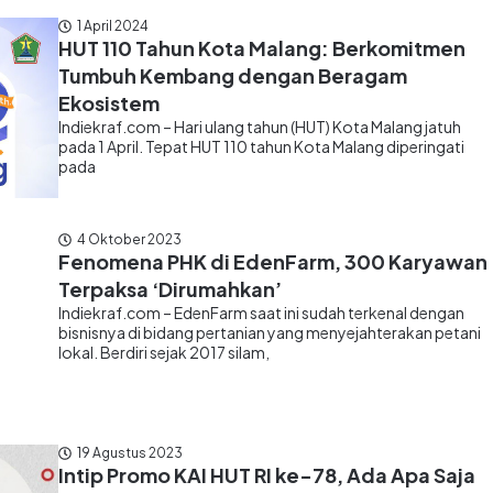
1 April 2024
HUT 110 Tahun Kota Malang: Berkomitmen
Tumbuh Kembang dengan Beragam
Ekosistem
Indiekraf.com – Hari ulang tahun (HUT) Kota Malang jatuh
pada 1 April. Tepat HUT 110 tahun Kota Malang diperingati
pada
4 Oktober 2023
Fenomena PHK di EdenFarm, 300 Karyawan
Terpaksa ‘Dirumahkan’
Indiekraf.com – EdenFarm saat ini sudah terkenal dengan
bisnisnya di bidang pertanian yang menyejahterakan petani
lokal. Berdiri sejak 2017 silam,
19 Agustus 2023
Intip Promo KAI HUT RI ke-78, Ada Apa Saja