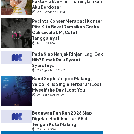
Fakta-fakta Film “Tuhan, Izinkan
Aku Berdosa”
29 Oktober 2024
Pecinta Konser Merapat! Konser
Pita Kita Bakal Ramaikan Graha
Cakrawala UM, Catat
Tanggalnya!
17 Juli 2026
Pada Siap Nanjak Rinjani Lagi Gak
Nih? Simak Dulu Syarat -
Syaratnya
23 Agustus 2020
Band Sophisti-pop Malang,
Velco, Rilis Single Terbaru “I Lost
Myself the Day I Lost You”
24 Oktober 2024
Begawan Fun Run 2026 Siap
Digelar, Hadirkan Lari 5K di
Tengah Kota Malang
23 Juli 2026