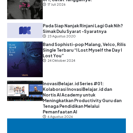
17 Juli 2026
Pada Siap Nanjak Rinjani Lagi Gak Nih?
Simak Dulu Syarat -Syaratnya
23 Agustus 2020
Band Sophisti-pop Malang, Velco, Rilis
Single Terbaru “I Lost Myself the Day I
Lost You”
24 Oktober 2024
InovasiBelajar.id Series #01:
Kolaborasi InovasiBelajar.id dan
Nortis AI Academy untuk
Meningkatkan Productivity Guru dan
Tenaga Pendidikan Melalui
Pemanfaatan AI
6 Agustus 2026