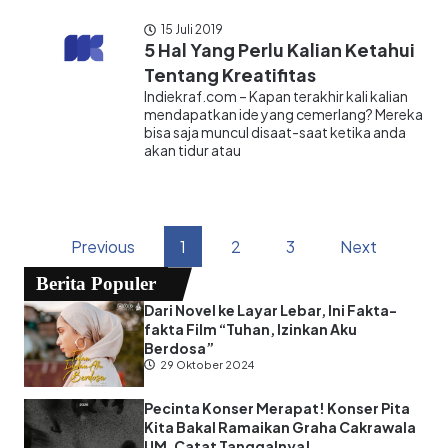
15 Juli 2019
5 Hal Yang Perlu Kalian Ketahui
Tentang Kreatifitas
Indiekraf.com – Kapan terakhir kali kalian
mendapatkan ide yang cemerlang? Mereka
bisa saja muncul disaat-saat ketika anda
akan tidur atau
Previous
1
2
3
Next
Berita Populer
Dari Novel ke Layar Lebar, Ini Fakta-
fakta Film “Tuhan, Izinkan Aku
Berdosa”
29 Oktober 2024
Pecinta Konser Merapat! Konser Pita
Kita Bakal Ramaikan Graha Cakrawala
UM, Catat Tanggalnya!