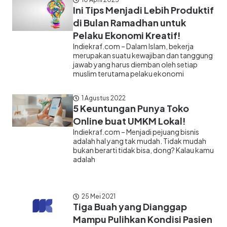
Ini Tips Menjadi Lebih Produktif
di Bulan Ramadhan untuk
Pelaku Ekonomi Kreatif!
Indiekraf.com – Dalam Islam, bekerja
merupakan suatu kewajiban dan tanggung
jawab yang harus diemban oleh setiap
muslim terutama pelaku ekonomi
1 Agustus 2022
5 Keuntungan Punya Toko
Online buat UMKM Lokal!
Indiekraf.com – Menjadi pejuang bisnis
adalah hal yang tak mudah. Tidak mudah
bukan berarti tidak bisa, dong? Kalau kamu
adalah
25 Mei 2021
Tiga Buah yang Dianggap
Mampu Pulihkan Kondisi Pasien