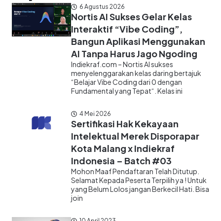
6 Agustus 2026
Nortis AI Sukses Gelar Kelas
Interaktif “Vibe Coding”,
Bangun Aplikasi Menggunakan
AI Tanpa Harus Jago Ngoding
Indiekraf.com – Nortis AI sukses
menyelenggarakan kelas daring bertajuk
“Belajar Vibe Coding dari 0 dengan
Fundamental yang Tepat“. Kelas ini
4 Mei 2026
Sertifikasi Hak Kekayaan
Intelektual Merek Disporapar
Kota Malang x Indiekraf
Indonesia – Batch #03
Mohon Maaf Pendaftaran Telah Ditutup.
Selamat Kepada Peserta Terpilih ya ! Untuk
yang Belum Lolos jangan Berkecil Hati. Bisa
join
10 April 2023