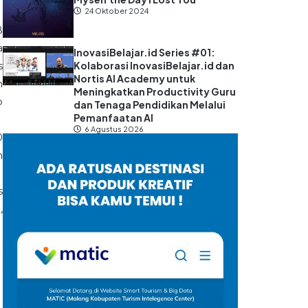
24 Oktober 2024
B
a
InovasiBelajar.id Series #01:
Kolaborasi InovasiBelajar.id dan
s
Nortis AI Academy untuk
n
Meningkatkan Productivity Guru
p
dan Tenaga Pendidikan Melalui
Pemanfaatan AI
6 Agustus 2026
0
n
s
,