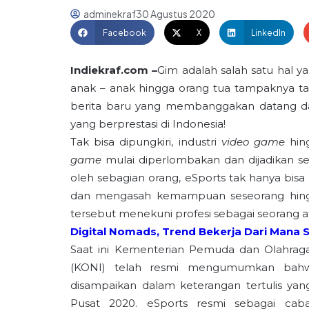
adminekraf
30 Agustus 2020
Facebook
X
LinkedIn
Indiekraf.com –
Gim
adalah salah satu hal y
anak – anak hingga orang tua tampaknya tak
berita baru yang membanggakan datang dari
yang berprestasi di Indonesia!
Tak bisa dipungkiri, industri
video game
hing
game
mulai diperlombakan dan dijadikan s
oleh sebagian orang, eSports tak hanya bisa
dan mengasah kemampuan seseorang hingga
tersebut menekuni profesi sebagai seorang at
Digital Nomads, Trend Bekerja Dari Mana Sa
Saat ini Kementerian Pemuda dan Olahraga
(KONI) telah resmi mengumumkan bahwa 
disampaikan dalam keterangan tertulis yan
Pusat 2020. eSports resmi sebagai cab