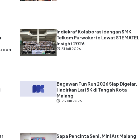
Indiekraf Kolaborasi dengan SMK
n
Telkom Purwokerto Lewat STEMATEL
Insight 2026
u dan
31 Juli 2026
?
Begawan Fun Run 2026 Siap Digelar,
i
Hadirkan Lari 5K di Tengah Kota
Malang
23 Juli 2026
ar
Sapa Pencinta Seni, Mini Art Malang