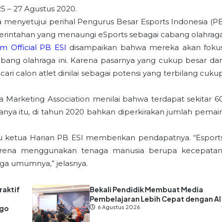
5 – 27 Agustus 2020.
a menyetujui perihal Pengurus Besar Esports Indonesia (P
merintahan yang menaungi eSports sebagai cabang olahrag
am Official PB ESI
disampaikan bahwa mereka akan foku
abang olahraga ini. Karena pasarnya yang cukup besar da
i calon atlet dinilai sebagai potensi yang terbilang cuku
 Marketing Association menilai bahwa terdapat sekitar 6
hanya itu, di tahun 2020 bahkan diperkirakan jumlah pemai
aku ketua Harian PB ESI memberikan pendapatnya.
“Esport
arena menggunakan tenaga manusia berupa kecepatan
aga umumnya,” jelasnya.
raktif
Bekali Pendidik Membuat Media
Pembelajaran Lebih Cepat dengan AI
ago
6 Agustus 2026