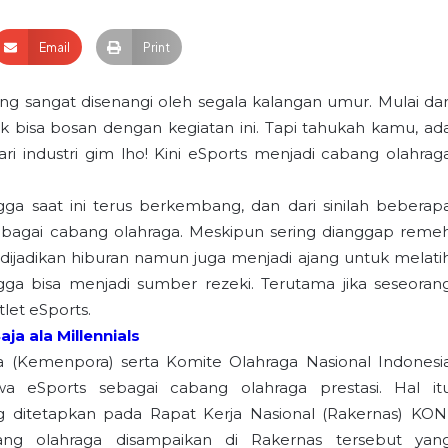
Email
Print
ang sangat disenangi oleh segala kalangan umur. Mulai dar
 bisa bosan dengan kegiatan ini. Tapi tahukah kamu, ad
 industri gim lho! Kini eSports menjadi cabang olahrag
ga saat ini terus berkembang, dan dari sinilah beberap
ebagai cabang olahraga. Meskipun sering dianggap reme
 dijadikan hiburan namun juga menjadi ajang untuk melati
 bisa menjadi sumber rezeki. Terutama jika seseoran
let eSports.
ja ala Millennials
 (Kemenpora) serta Komite Olahraga Nasional Indonesi
eSports sebagai cabang olahraga prestasi. Hal it
g ditetapkan pada Rapat Kerja Nasional (Rakernas) KON
ang olahraga disampaikan di Rakernas tersebut yan