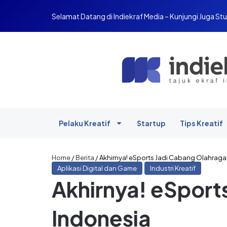
Selamat Datang di Indiekraf Media – Kunjungi Juga Stu
Pelaku Kreatif
Startup
Tips Kreatif
Home
/
Berita
/
Akhirnya! eSports Jadi Cabang Olahraga 
Aplikasi Digital dan Game
Industri Kreatif
Akhirnya! eSports
Indonesia