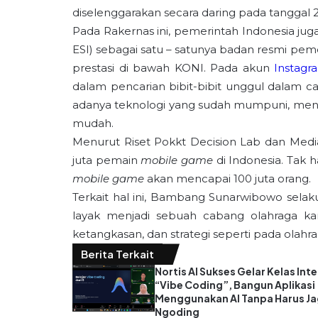
diselenggarakan secara daring pada tanggal 2
Pada Rakernas ini, pemerintah Indonesia jug
ESI) sebagai satu – satunya badan resmi pe
prestasi di bawah KONI. Pada akun
Instagr
dalam pencarian bibit-bibit unggul dalam c
adanya teknologi yang sudah mumpuni, mencar
mudah.
Menurut Riset Pokkt Decision Lab dan Media
juta pemain
mobile game
di Indonesia. Tak 
mobile game
akan mencapai 100 juta orang.
Terkait hal ini, Bambang Sunarwibowo sel
layak menjadi sebuah cabang olahraga k
ketangkasan, dan strategi seperti pada olahr
Berita Terkait
Nortis AI Sukses Gelar Kelas Inte
“Vibe Coding”, Bangun Aplikasi
Menggunakan AI Tanpa Harus J
Ngoding