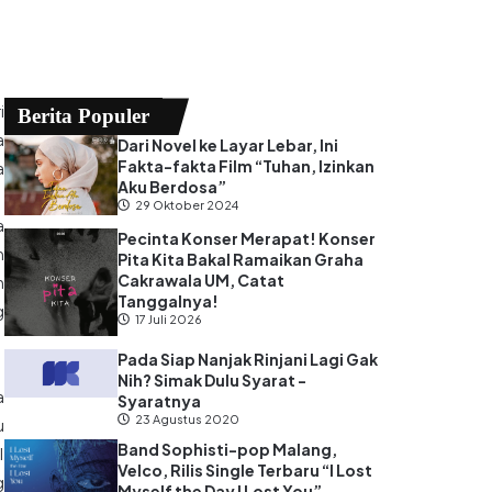
i
Berita Populer
a
Dari Novel ke Layar Lebar, Ini
Fakta-fakta Film “Tuhan, Izinkan
a
Aku Berdosa”
29 Oktober 2024
a
Pecinta Konser Merapat! Konser
h
Pita Kita Bakal Ramaikan Graha
Cakrawala UM, Catat
h
Tanggalnya!
g
17 Juli 2026
Pada Siap Nanjak Rinjani Lagi Gak
Nih? Simak Dulu Syarat -
a
Syaratnya
23 Agustus 2020
u
Band Sophisti-pop Malang,
I
Velco, Rilis Single Terbaru “I Lost
g
Myself the Day I Lost You”