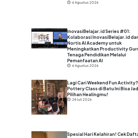
6 Agustus 2026
InovasiBelajar.id Series #01:
Kolaborasi InovasiBelajar.id da
Nortis AI Academy untuk
Meningkatkan Productivity Gur
Tenaga Pendidikan Melalui
Pemanfaatan AI
6 Agustus 2026
Lagi Cari Weekend Fun Activity
Pottery Class di Batu Ini Bisa Jad
Pilihan Healingmu!
24 Juli 2026
Spesial Hari Kelahiran! Cek Daft