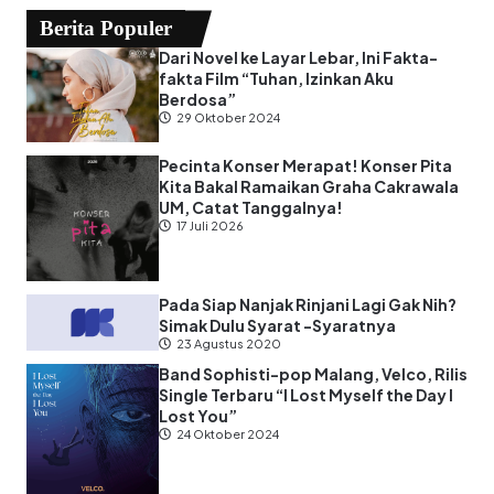
Berita Populer
Dari Novel ke Layar Lebar, Ini Fakta-
fakta Film “Tuhan, Izinkan Aku
Berdosa”
29 Oktober 2024
Pecinta Konser Merapat! Konser Pita
Kita Bakal Ramaikan Graha Cakrawala
UM, Catat Tanggalnya!
17 Juli 2026
Pada Siap Nanjak Rinjani Lagi Gak Nih?
Simak Dulu Syarat -Syaratnya
23 Agustus 2020
Band Sophisti-pop Malang, Velco, Rilis
Single Terbaru “I Lost Myself the Day I
Lost You”
24 Oktober 2024