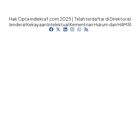
Hak Cipta indiekraf.com 2025 | Telah terdaftar di Direktorat
Jenderal Kekayaan Intelektual Kementrian Hukum dan HAM RI