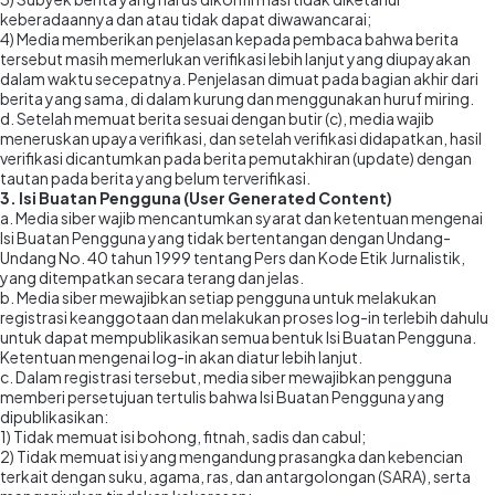
keberadaannya dan atau tidak dapat diwawancarai;
4) Media memberikan penjelasan kepada pembaca bahwa berita
tersebut masih memerlukan verifikasi lebih lanjut yang diupayakan
dalam waktu secepatnya. Penjelasan dimuat pada bagian akhir dari
berita yang sama, di dalam kurung dan menggunakan huruf miring.
d. Setelah memuat berita sesuai dengan butir (c), media wajib
meneruskan upaya verifikasi, dan setelah verifikasi didapatkan, hasil
verifikasi dicantumkan pada berita pemutakhiran (update) dengan
tautan pada berita yang belum terverifikasi.
3. Isi Buatan Pengguna (User Generated Content)
a. Media siber wajib mencantumkan syarat dan ketentuan mengenai
Isi Buatan Pengguna yang tidak bertentangan dengan Undang-
Undang No. 40 tahun 1999 tentang Pers dan Kode Etik Jurnalistik,
yang ditempatkan secara terang dan jelas.
b. Media siber mewajibkan setiap pengguna untuk melakukan
registrasi keanggotaan dan melakukan proses log-in terlebih dahulu
untuk dapat mempublikasikan semua bentuk Isi Buatan Pengguna.
Ketentuan mengenai log-in akan diatur lebih lanjut.
c. Dalam registrasi tersebut, media siber mewajibkan pengguna
memberi persetujuan tertulis bahwa Isi Buatan Pengguna yang
dipublikasikan:
1) Tidak memuat isi bohong, fitnah, sadis dan cabul;
2) Tidak memuat isi yang mengandung prasangka dan kebencian
terkait dengan suku, agama, ras, dan antargolongan (SARA), serta