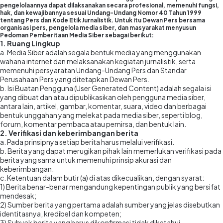
pengelolaannya dapat dilaksanakan secara profesional, memenuhi fungsi,
hak, dan kewajibannya sesuai Undang-Undang Nomor 40 Tahun 1999
tentang Pers dan Kode Etik Jurnalistik. Untuk itu Dewan Pers bersama
organisasi pers, pengelola media siber, dan masyarakat menyusun
Pedoman Pemberitaan Media Siber sebagai berikut:
1. Ruang Lingkup
a. Media Siber adalah segala bentuk media yang menggunakan
wahana internet dan melaksanakan kegiatan jurnalistik, serta
memenuhi persyaratan Undang-Undang Pers dan Standar
Perusahaan Pers yang ditetapkan Dewan Pers.
b. Isi Buatan Pengguna (User Generated Content) adalah segala isi
yang dibuat dan atau dipublikasikan oleh pengguna media siber,
antara lain, artikel, gambar, komentar, suara, video dan berbagai
bentuk unggahan yang melekat pada media siber, seperti blog,
forum, komentar pembaca atau pemirsa, dan bentuk lain.
2. Verifikasi dan keberimbangan berita
a. Pada prinsipnya setiap berita harus melalui verifikasi.
b. Berita yang dapat merugikan pihak lain memerlukan verifikasi pada
berita yang sama untuk memenuhi prinsip akurasi dan
keberimbangan.
c. Ketentuan dalam butir (a) di atas dikecualikan, dengan syarat:
1) Berita benar-benar mengandung kepentingan publik yang bersifat
mendesak;
2) Sumber berita yang pertama adalah sumber yang jelas disebutkan
identitasnya, kredibel dan kompeten;
3) Subyek berita yang harus dikonfirmasi tidak diketahui