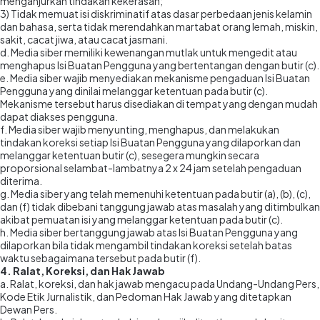
menganjurkan tindakan kekerasan;
3) Tidak memuat isi diskriminatif atas dasar perbedaan jenis kelamin
dan bahasa, serta tidak merendahkan martabat orang lemah, miskin,
sakit, cacat jiwa, atau cacat jasmani.
d. Media siber memiliki kewenangan mutlak untuk mengedit atau
menghapus Isi Buatan Pengguna yang bertentangan dengan butir (c).
e. Media siber wajib menyediakan mekanisme pengaduan Isi Buatan
Pengguna yang dinilai melanggar ketentuan pada butir (c).
Mekanisme tersebut harus disediakan di tempat yang dengan mudah
dapat diakses pengguna.
f. Media siber wajib menyunting, menghapus, dan melakukan
tindakan koreksi setiap Isi Buatan Pengguna yang dilaporkan dan
melanggar ketentuan butir (c), sesegera mungkin secara
proporsional selambat-lambatnya 2 x 24 jam setelah pengaduan
diterima.
g. Media siber yang telah memenuhi ketentuan pada butir (a), (b), (c),
dan (f) tidak dibebani tanggung jawab atas masalah yang ditimbulkan
akibat pemuatan isi yang melanggar ketentuan pada butir (c).
h. Media siber bertanggung jawab atas Isi Buatan Pengguna yang
dilaporkan bila tidak mengambil tindakan koreksi setelah batas
waktu sebagaimana tersebut pada butir (f).
4. Ralat, Koreksi, dan Hak Jawab
a. Ralat, koreksi, dan hak jawab mengacu pada Undang-Undang Pers,
Kode Etik Jurnalistik, dan Pedoman Hak Jawab yang ditetapkan
Dewan Pers.