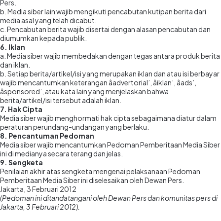
Pers.
b. Media siber lain wajib mengikuti pencabutan kutipan berita dari
media asal yang telah dicabut.
c. Pencabutan berita wajib disertai dengan alasan pencabutan dan
diumumkan kepada publik.
6. Iklan
a. Media siber wajib membedakan dengan tegas antara produk berita
dan iklan.
b. Setiap berita/artikel/isi yang merupakan iklan dan atau isi berbayar
wajib mencantumkan keterangan âadvertorial’, âiklan’, âads’,
âsponsored’, atau kata lain yang menjelaskan bahwa
berita/artikel/isi tersebut adalah iklan.
7. Hak Cipta
Media siber wajib menghormati hak cipta sebagaimana diatur dalam
peraturan perundang-undangan yang berlaku.
8. Pencantuman Pedoman
Media siber wajib mencantumkan Pedoman Pemberitaan Media Siber
ini di medianya secara terang dan jelas.
9. Sengketa
Penilaian akhir atas sengketa mengenai pelaksanaan Pedoman
Pemberitaan Media Siber ini diselesaikan oleh Dewan Pers.
Jakarta, 3 Februari 2012
(Pedoman ini ditandatangani oleh Dewan Pers dan komunitas pers di
Jakarta, 3 Februari 2012).