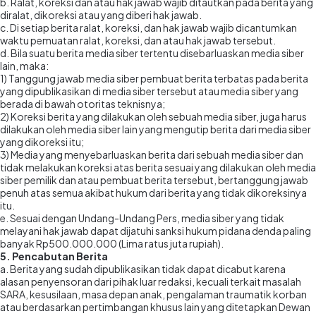
b. Ralat, koreksi dan atau hak jawab wajib ditautkan pada berita yang
diralat, dikoreksi atau yang diberi hak jawab.
c. Di setiap berita ralat, koreksi, dan hak jawab wajib dicantumkan
waktu pemuatan ralat, koreksi, dan atau hak jawab tersebut.
d. Bila suatu berita media siber tertentu disebarluaskan media siber
lain, maka:
1) Tanggung jawab media siber pembuat berita terbatas pada berita
yang dipublikasikan di media siber tersebut atau media siber yang
berada di bawah otoritas teknisnya;
2) Koreksi berita yang dilakukan oleh sebuah media siber, juga harus
dilakukan oleh media siber lain yang mengutip berita dari media siber
yang dikoreksi itu;
3) Media yang menyebarluaskan berita dari sebuah media siber dan
tidak melakukan koreksi atas berita sesuai yang dilakukan oleh media
siber pemilik dan atau pembuat berita tersebut, bertanggung jawab
penuh atas semua akibat hukum dari berita yang tidak dikoreksinya
itu.
e. Sesuai dengan Undang-Undang Pers, media siber yang tidak
melayani hak jawab dapat dijatuhi sanksi hukum pidana denda paling
banyak Rp500.000.000 (Lima ratus juta rupiah).
5. Pencabutan Berita
a. Berita yang sudah dipublikasikan tidak dapat dicabut karena
alasan penyensoran dari pihak luar redaksi, kecuali terkait masalah
SARA, kesusilaan, masa depan anak, pengalaman traumatik korban
atau berdasarkan pertimbangan khusus lain yang ditetapkan Dewan