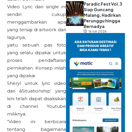
Paradic Fest Vol.3
Video Lyric dari single ini
Siap Guncang
sendiri cukup
Malang, Hadirkan
Perunggu hingga
menggambarkan apa
Bernadya
yang tersaji di artwork dari
16 Juli 2026
lagunya,
yaitu sebuah pas foto
yang selalu dipakai untuk
proses pendaftaran
pernikahan. Konsep inilah
yang dipakai
Sheryl untuk lyric video
dari âSituationship’ yang
kini telah dapat disaksikan
di channel Youtube
miliknya.
“Video ini berbicara
tentang bagaimana