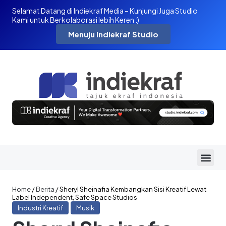
Selamat Datang di Indiekraf Media – Kunjungi Juga Studio
Kami untuk Berkolaborasi lebih Keren :)
Menuju Indiekraf Studio
Home
/
Berita
/
Sheryl Sheinafia Kembangkan Sisi Kreatif Lewat
Label Independent, Safe Space Studios
Industri Kreatif
Musik