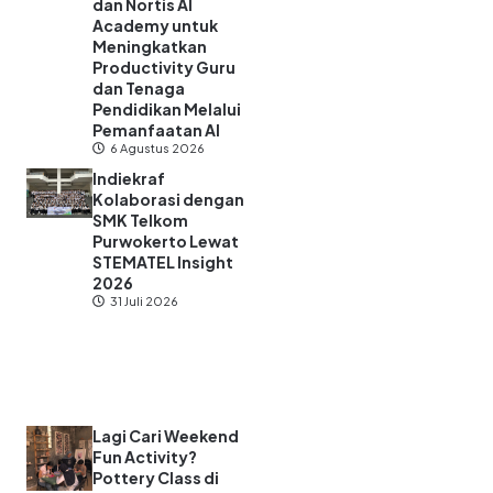
dan Nortis AI
Academy untuk
Meningkatkan
Productivity Guru
dan Tenaga
Pendidikan Melalui
Pemanfaatan AI
6 Agustus 2026
Indiekraf
Kolaborasi dengan
SMK Telkom
Purwokerto Lewat
STEMATEL Insight
2026
31 Juli 2026
Lagi Cari Weekend
Fun Activity?
Pottery Class di