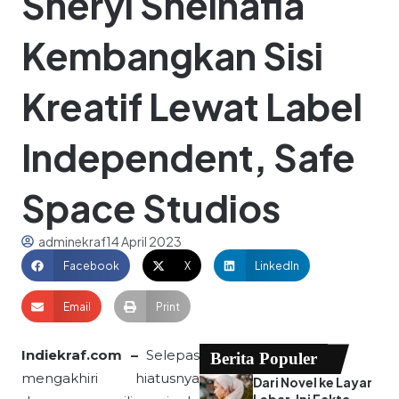
Sheryl Sheinafia
Kembangkan Sisi
Kreatif Lewat Label
Independent, Safe
Space Studios
adminekraf
14 April 2023
Facebook
X
LinkedIn
Email
Print
Indiekraf.com –
Selepas
Berita Populer
mengakhiri hiatusnya
Dari Novel ke Layar