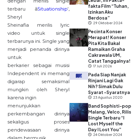
Lebar, Ini Fakta-
dengan merilis single
fakta Film “Tuhan,
terbaru â
Situationship
‘,
Izinkan Aku
Sheryl
Berdosa”
29 Oktober 2024
Sheinafia merilis lyric
Pecinta Konser
video untuk single
Merapat! Konser
terbarunya ini. Single yang
Pita Kita Bakal
menjadi penanda dirinya
Ramaikan Graha
Cakrawala UM,
untuk
Catat Tanggalnya!
berkarier sebagai musisi
17 Juli 2026
Independent ini memang
Pada Siap Nanjak
Rinjani Lagi Gak
digarap semaksimal
Nih? Simak Dulu
mungkin oleh Sheryl
Syarat -Syaratnya
karena ingin
23 Agustus 2020
menunjukkan
Band Sophisti-pop
Malang, Velco, Rilis
perkembangan dirinya
Single Terbaru “I
sekaligus proses
Lost Myself the
Day I Lost You”
pendewasaan dirinya
24 Oktober 2024
dalam bermusik.