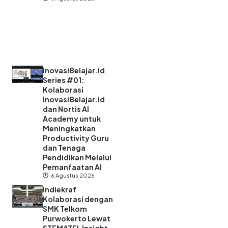
InovasiBelajar.id
Series #01:
Kolaborasi
InovasiBelajar.id
dan Nortis AI
Academy untuk
Meningkatkan
Productivity Guru
dan Tenaga
Pendidikan Melalui
Pemanfaatan AI
6 Agustus 2026
Indiekraf
Kolaborasi dengan
SMK Telkom
Purwokerto Lewat