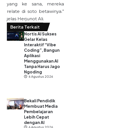
yang ke sana, mereka
relate di soto betawinya.”
jelas Herjunot Ali.
Berita Terkait
Nortis AI Sukses
Gelar Kelas
Interaktif “Vibe
Coding”, Bangun
Aplikasi
Menggunakan AI
Tanpa Harus Jago
Ngoding
6 Agustus 2026
Bekali Pendidik
Membuat Media
Pembelajaran
Lebih Cepat
dengan AI
6 Agustus 2026