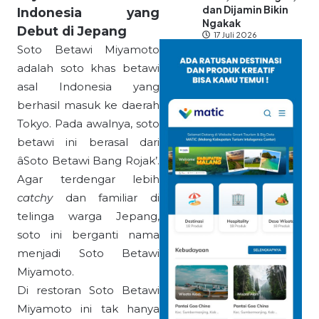
dan Dijamin Bikin
Indonesia yang
Ngakak
Debut di Jepang
17 Juli 2026
Soto Betawi Miyamoto
adalah soto khas betawi
asal Indonesia yang
berhasil masuk ke daerah
Tokyo. Pada awalnya, soto
betawi ini berasal dari
âSoto Betawi Bang Rojak’.
Agar terdengar lebih
catchy
dan familiar di
telinga warga Jepang,
soto ini berganti nama
menjadi Soto Betawi
Miyamoto.
Di restoran Soto Betawi
Miyamoto ini tak hanya