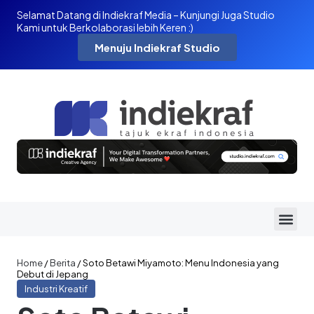
Selamat Datang di Indiekraf Media – Kunjungi Juga Studio
Kami untuk Berkolaborasi lebih Keren :)
Menuju Indiekraf Studio
Home
/
Berita
/
Soto Betawi Miyamoto: Menu Indonesia yang
Debut di Jepang
Industri Kreatif