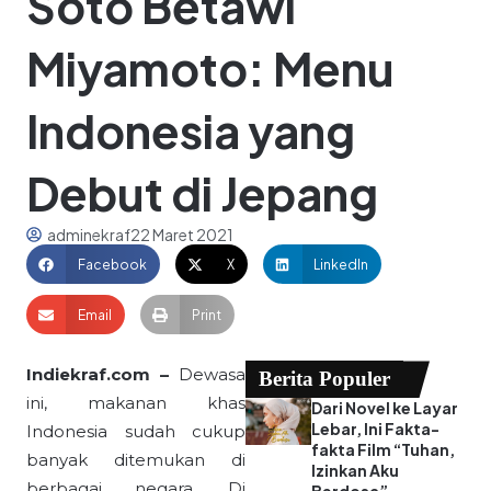
Soto Betawi
Miyamoto: Menu
Indonesia yang
Debut di Jepang
adminekraf
22 Maret 2021
Facebook
X
LinkedIn
Email
Print
Indiekraf.com –
Dewasa
Berita Populer
ini, makanan khas
Dari Novel ke Layar
Lebar, Ini Fakta-
Indonesia sudah cukup
fakta Film “Tuhan,
banyak ditemukan di
Izinkan Aku
berbagai negara. Di