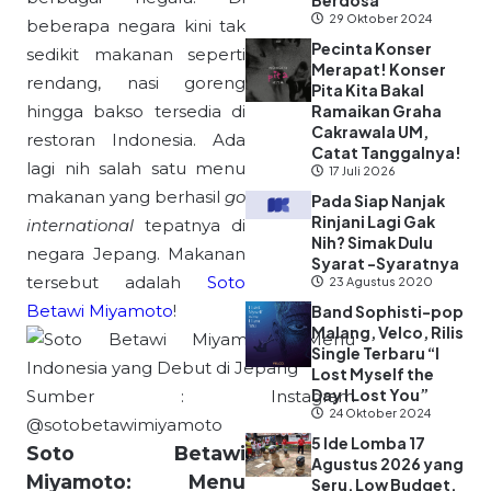
Berdosa”
29 Oktober 2024
beberapa negara kini tak
Pecinta Konser
sedikit makanan seperti
Merapat! Konser
rendang, nasi goreng
Pita Kita Bakal
hingga bakso tersedia di
Ramaikan Graha
Cakrawala UM,
restoran Indonesia. Ada
Catat Tanggalnya!
lagi nih salah satu menu
17 Juli 2026
makanan yang berhasil
go
Pada Siap Nanjak
Rinjani Lagi Gak
international
tepatnya di
Nih? Simak Dulu
negara Jepang. Makanan
Syarat -Syaratnya
tersebut adalah
Soto
23 Agustus 2020
Betawi Miyamoto
!
Band Sophisti-pop
Malang, Velco, Rilis
Single Terbaru “I
Lost Myself the
Day I Lost You”
Sumber : Instagram
24 Oktober 2024
@sotobetawimiyamoto
5 Ide Lomba 17
Soto Betawi
Agustus 2026 yang
Miyamoto: Menu
Seru, Low Budget,