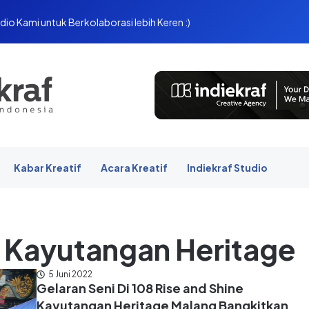
dio Kami untuk Berkolaborasi lebih Keren :)
Kabar Kreatif
Acara Kreatif
Indiekraf Studio
ne Kayutangan Heritage
5 Juni 2022
Gelaran Seni Di 108 Rise and Shine
Kayutangan Heritage Malang Bangkitkan