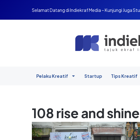
Selamat Datang di Indiekraf Media – Kunjungi Juga Stu
Pelaku Kreatif
Startup
Tips Kreatif
108 rise and shi