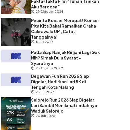
Fakta-fakta Film “Tuhan, Izinkan
Aku Berdosa”
29 Oktober 2024
Pecinta Konser Merapat! Konser
Pita Kita Bakal Ramaikan Graha
Cakrawala UM, Catat
Tanggalnya!
17 Juli 2026
Pada Siap Nanjak Rinjani Lagi Gak
Nih? Simak Dulu Syarat -
Syaratnya
23 Agustus 2020
Begawan Fun Run 2026 Siap
Digelar, Hadirkan Lari 5K di
Tengah Kota Malang
23 Juli 2026
Selorejo Run 2026 Siap Digelar,
Lari Sambil Menikmati Indahnya
Waduk Selorejo
20 Juli 2026