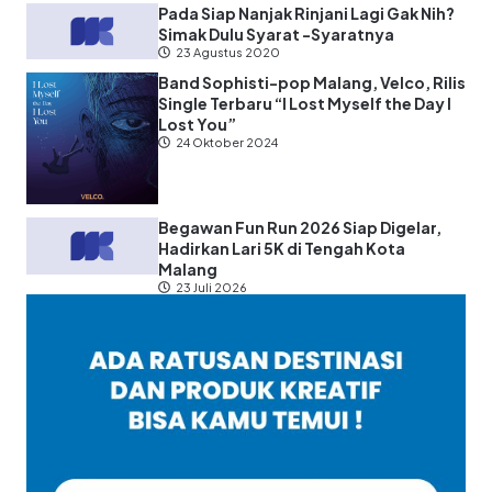
Pada Siap Nanjak Rinjani Lagi Gak Nih?
Simak Dulu Syarat -Syaratnya
23 Agustus 2020
Band Sophisti-pop Malang, Velco, Rilis
Single Terbaru “I Lost Myself the Day I
Lost You”
24 Oktober 2024
Begawan Fun Run 2026 Siap Digelar,
Hadirkan Lari 5K di Tengah Kota
Malang
23 Juli 2026