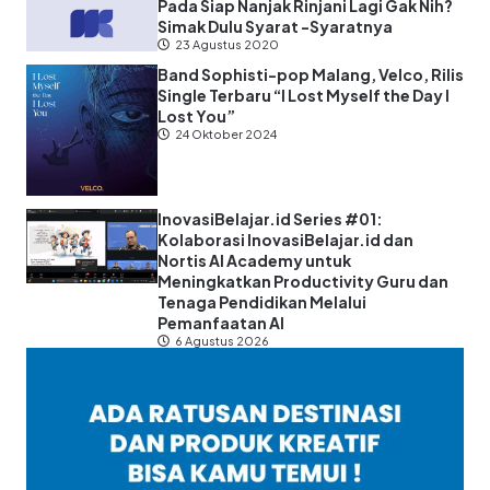
Pada Siap Nanjak Rinjani Lagi Gak Nih?
Simak Dulu Syarat -Syaratnya
23 Agustus 2020
Band Sophisti-pop Malang, Velco, Rilis
Single Terbaru “I Lost Myself the Day I
Lost You”
24 Oktober 2024
InovasiBelajar.id Series #01:
Kolaborasi InovasiBelajar.id dan
Nortis AI Academy untuk
Meningkatkan Productivity Guru dan
Tenaga Pendidikan Melalui
Pemanfaatan AI
6 Agustus 2026