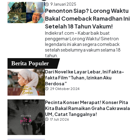
9 Januari 2025
Penonton Siap? Lorong Waktu
Bakal Comeback Ramadhan Ini
Setelah 18 Tahun Vakum!
Indiekraf.com – Kabar baik buat
penggemar Lorong Waktu! Sinetron
legendaris ini akan segera comeback
setelah sebelumnya vakum selama 18
tahun.
Berita Populer
Dari Novel ke Layar Lebar, Ini Fakta-
fakta Film “Tuhan, Izinkan Aku
Berdosa”
29 Oktober 2024
Pecinta Konser Merapat! Konser Pita
Kita Bakal Ramaikan Graha Cakrawala
UM, Catat Tanggalnya!
17 Juli 2026