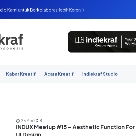
dio Kami untuk Berkolaborasi lebih Keren :)
Kabar Kreatif
Acara Kreatif
Indiekraf Studio
25 Mei 2018
INDUX Meetup #15 – Aesthetic Function For
UI Design