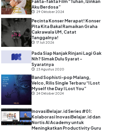
Fakta-fakta Film “Tuhan, Izinkan
Aku Berdosa”
29 Oktober 2024
Pecinta Konser Merapat! Konser
Pita Kita Bakal Ramaikan Graha
Cakrawala UM, Catat
Tanggalnya!
17 Juli 2026
Pada Siap Nanjak Rinjani Lagi Gak
Nih? Simak Dulu Syarat -
Syaratnya
23 Agustus 2020
Band Sophisti-pop Malang,
Velco, Rilis Single Terbaru “I Lost
Myself the Day I Lost You”
24 Oktober 2024
InovasiBelajar.id Series #01:
Kolaborasi InovasiBelajar.id dan
Nortis AI Academy untuk
Meningkatkan Productivity Guru