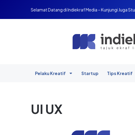
Selamat Datang di Indiekraf Media – Kunjungi Juga Stu
Pelaku Kreatif
Startup
Tips Kreatif
UI UX