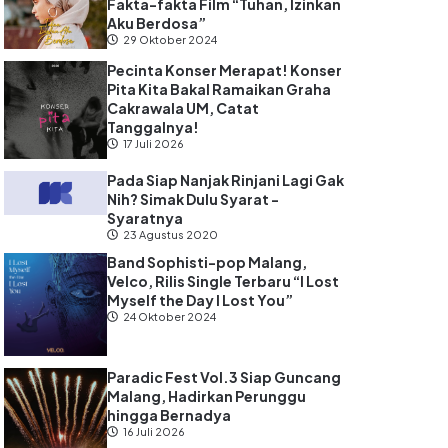
Fakta-fakta Film “Tuhan, Izinkan
Aku Berdosa”
29 Oktober 2024
Pecinta Konser Merapat! Konser
Pita Kita Bakal Ramaikan Graha
Cakrawala UM, Catat
Tanggalnya!
17 Juli 2026
Pada Siap Nanjak Rinjani Lagi Gak
Nih? Simak Dulu Syarat -
Syaratnya
23 Agustus 2020
Band Sophisti-pop Malang,
Velco, Rilis Single Terbaru “I Lost
Myself the Day I Lost You”
24 Oktober 2024
Paradic Fest Vol.3 Siap Guncang
Malang, Hadirkan Perunggu
hingga Bernadya
16 Juli 2026