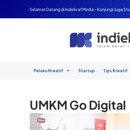
Selamat Datang di Indiekraf Media – Kunjungi Juga Stu
Pelaku Kreatif
Startup
Tips Kreatif
UMKM Go Digital