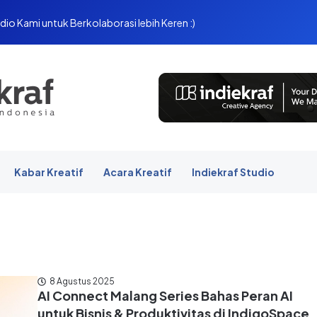
dio Kami untuk Berkolaborasi lebih Keren :)
Kabar Kreatif
Acara Kreatif
Indiekraf Studio
8 Agustus 2025
AI Connect Malang Series Bahas Peran AI
untuk Bisnis & Produktivitas di IndigoSpace