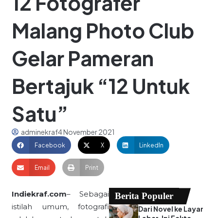
12 Fotografer
Malang Photo Club
Gelar Pameran
Bertajuk “12 Untuk
Satu”
adminekraf
4 November 2021
Facebook
X
LinkedIn
Email
Print
Indiekraf.com
– Sebagai
Berita Populer
istilah umum, fotografi
Dari Novel ke Layar