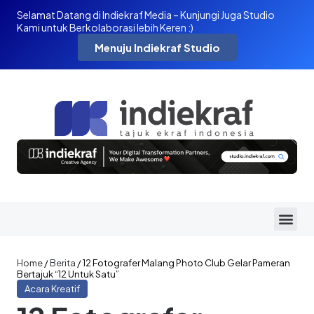
Selamat Datang di Indiekraf Media – Kunjungi Juga Studio
Kami untuk Berkolaborasi lebih Keren :)
Menuju Indiekraf Studio
Home
/
Berita
/
12 Fotografer Malang Photo Club Gelar Pameran
Bertajuk “12 Untuk Satu”
Acara Kreatif