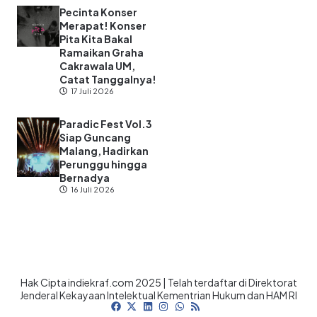
Pecinta Konser
Merapat! Konser
Pita Kita Bakal
Ramaikan Graha
Cakrawala UM,
Catat Tanggalnya!
17 Juli 2026
Paradic Fest Vol.3
Siap Guncang
Malang, Hadirkan
Perunggu hingga
Bernadya
16 Juli 2026
Hak Cipta indiekraf.com 2025 | Telah terdaftar di Direktorat
Jenderal Kekayaan Intelektual Kementrian Hukum dan HAM RI