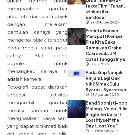
Lebar, Ini Fakta-
adalah metode untuk
fakta Film “Tuhan,
menghasilkan gambar
Izinkan Aku
atau foto dari suatu objek
Berdosa”
29 Oktober 2024
dengan merekam
Pecinta Konser
pantulan cahaya yang
Merapat! Konser
mengenai objek tersebut
Pita Kita Bakal
pada media yang peka
Ramaikan Graha
Cakrawala UM,
cahaya. Alat paling
Catat Tanggalnya!
populer untuk
17 Juli 2026
menangkap cahaya ini
Pada Siap Nanjak
Rinjani Lagi Gak
adalah kamera.
Nih? Simak Dulu
Fotografi dapat diartikan
Syarat -Syaratnya
sebagai aktivitas
23 Agustus 2020
mengambil gambar
Band Sophisti-pop
Malang, Velco, Rilis
melalui kamera untuk
Single Terbaru “I
menghasilkan karya seni,
Lost Myself the
Day I Lost You”
yang dapat dinikmati baik
24 Oktober 2024
diri sendiri atau publik.