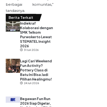
berbagai komunitas,”
tandasnya.
Berita Terkait
Indiekraf
Kolaborasi dengan
SMK Telkom
Purwokerto Lewat
STEMATEL Insight
2026
31 Juli 2026
Lagi Cari Weekend
Fun Activity?
Pottery Class di
Batu Ini Bisa Jadi
Pilihan Healingmu!
24 Juli 2026
Begawan Fun Run
2026 Siap Digelar,