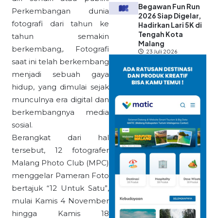
Begawan Fun Run
Perkembangan dunia
2026 Siap Digelar,
fotografi dari tahun ke
Hadirkan Lari 5K di
Tengah Kota
tahun semakin
Malang
berkembang,. Fotografi
23 Juli 2026
saat ini telah berkembang
menjadi sebuah gaya
hidup, yang dimulai sejak
munculnya era digital dan
berkembangnya media
sosial.
Berangkat dari hal
tersebut, 12 fotografer
Malang Photo Club (MPC)
menggelar Pameran Foto
bertajuk “12 Untuk Satu”,
mulai Kamis 4 November
hingga Kamis 18