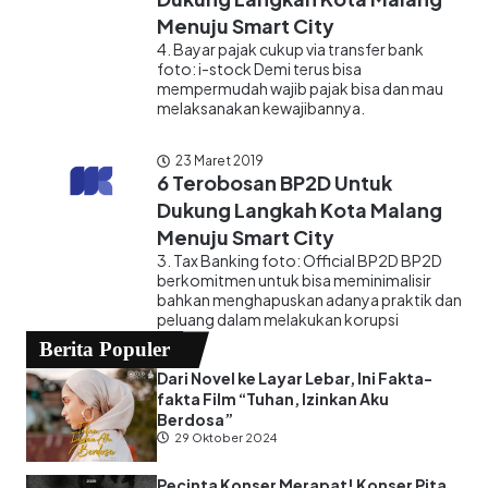
Menuju Smart City
4. Bayar pajak cukup via transfer bank
foto: i-stock Demi terus bisa
mempermudah wajib pajak bisa dan mau
melaksanakan kewajibannya.
23 Maret 2019
6 Terobosan BP2D Untuk
Dukung Langkah Kota Malang
Menuju Smart City
3. Tax Banking foto: Official BP2D BP2D
berkomitmen untuk bisa meminimalisir
bahkan menghapuskan adanya praktik dan
peluang dalam melakukan korupsi
Berita Populer
Dari Novel ke Layar Lebar, Ini Fakta-
fakta Film “Tuhan, Izinkan Aku
Berdosa”
29 Oktober 2024
Pecinta Konser Merapat! Konser Pita