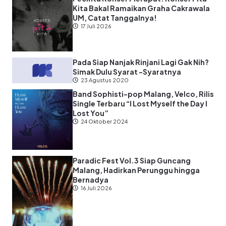
Kita Bakal Ramaikan Graha Cakrawala
UM, Catat Tanggalnya!
17 Juli 2026
Pada Siap Nanjak Rinjani Lagi Gak Nih?
Simak Dulu Syarat -Syaratnya
23 Agustus 2020
Band Sophisti-pop Malang, Velco, Rilis
Single Terbaru “I Lost Myself the Day I
Lost You”
24 Oktober 2024
Paradic Fest Vol.3 Siap Guncang
Malang, Hadirkan Perunggu hingga
Bernadya
16 Juli 2026