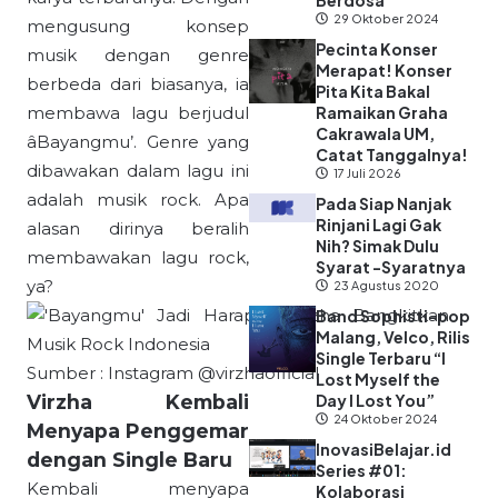
Berdosa”
29 Oktober 2024
mengusung konsep
Pecinta Konser
musik dengan genre
Merapat! Konser
berbeda dari biasanya, ia
Pita Kita Bakal
membawa lagu berjudul
Ramaikan Graha
Cakrawala UM,
âBayangmu’. Genre yang
Catat Tanggalnya!
dibawakan dalam lagu ini
17 Juli 2026
adalah musik rock. Apa
Pada Siap Nanjak
Rinjani Lagi Gak
alasan dirinya beralih
Nih? Simak Dulu
membawakan lagu rock,
Syarat -Syaratnya
ya?
23 Agustus 2020
Band Sophisti-pop
Malang, Velco, Rilis
Single Terbaru “I
Sumber : Instagram @virzhaofficial
Lost Myself the
Virzha Kembali
Day I Lost You”
24 Oktober 2024
Menyapa Penggemar
InovasiBelajar.id
dengan Single Baru
Series #01:
Kembali menyapa
Kolaborasi