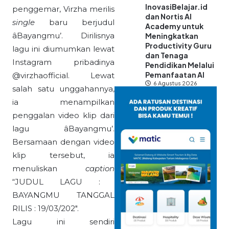
InovasiBelajar.id
penggemar, Virzha merilis
dan Nortis AI
single
baru berjudul
Academy untuk
âBayangmu’. Dirilisnya
Meningkatkan
Productivity Guru
lagu ini diumumkan lewat
dan Tenaga
Instagram pribadinya
Pendidikan Melalui
Pemanfaatan AI
@virzhaofficial. Lewat
6 Agustus 2026
salah satu unggahannya,
ia menampilkan
penggalan video klip dari
lagu âBayangmu’.
Bersamaan dengan video
klip tersebut, ia
menuliskan
caption
“J
UDUL LAGU :
BAYANGMU TANGGAL
RILIS : 19/03/202″.
Lagu ini sendiri