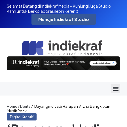
Selamat Datang di Indiekraf Media – Kunjungi Juga Studio
Kami untuk Berkolaborasi lebih Keren :)
Menuju Indiekraf Studio
Home
/
Berita
/
‘Bayangmu’ Jadi Harapan Virzha Bangkitkan
Musik Rock
Digital Kreatif