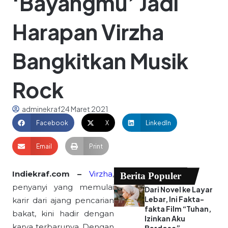
‘Bayangmu’ Jadi
Harapan Virzha
Bangkitkan Musik
Rock
adminekraf
24 Maret 2021
Facebook
X
LinkedIn
Email
Print
Indiekraf.com –
Virzha
,
Berita Populer
penyanyi yang memulai
Dari Novel ke Layar
Lebar, Ini Fakta-
karir dari ajang pencarian
fakta Film “Tuhan,
bakat, kini hadir dengan
Izinkan Aku
karya terbarunya. Dengan