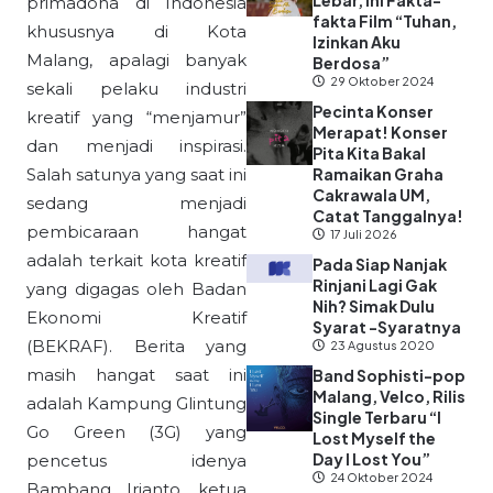
Lebar, Ini Fakta-
primadona di Indonesia
fakta Film “Tuhan,
khususnya di Kota
Izinkan Aku
Malang, apalagi banyak
Berdosa”
29 Oktober 2024
sekali pelaku industri
Pecinta Konser
kreatif yang “menjamur”
Merapat! Konser
dan menjadi inspirasi.
Pita Kita Bakal
Salah satunya yang saat ini
Ramaikan Graha
Cakrawala UM,
sedang menjadi
Catat Tanggalnya!
pembicaraan hangat
17 Juli 2026
adalah terkait kota kreatif
Pada Siap Nanjak
Rinjani Lagi Gak
yang digagas oleh Badan
Nih? Simak Dulu
Ekonomi Kreatif
Syarat -Syaratnya
(BEKRAF). Berita yang
23 Agustus 2020
masih hangat saat ini
Band Sophisti-pop
Malang, Velco, Rilis
adalah Kampung Glintung
Single Terbaru “I
Go Green (3G) yang
Lost Myself the
Day I Lost You”
pencetus idenya
24 Oktober 2024
Bambang Irianto, ketua