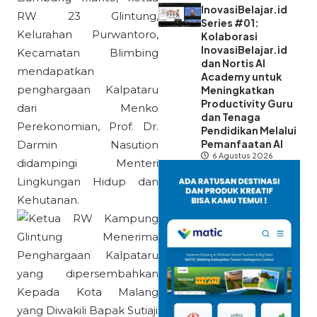
InovasiBelajar.id
RW 23 Glintung,
Series #01:
Kelurahan Purwantoro,
Kolaborasi
InovasiBelajar.id
Kecamatan Blimbing
dan Nortis AI
mendapatkan
Academy untuk
penghargaan Kalpataru
Meningkatkan
Productivity Guru
dari Menko
dan Tenaga
Perekonomian, Prof. Dr.
Pendidikan Melalui
Pemanfaatan AI
Darmin Nasution
6 Agustus 2026
didampingi Menteri
Lingkungan Hidup dan
Kehutanan.