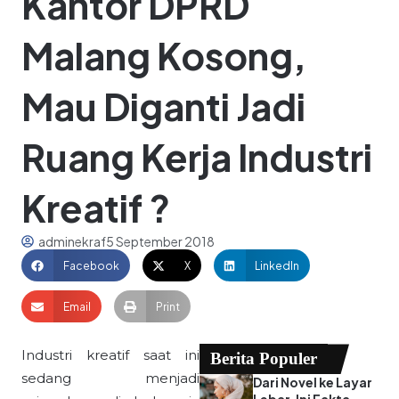
Kantor DPRD
Malang Kosong,
Mau Diganti Jadi
Ruang Kerja Industri
Kreatif ?
adminekraf
5 September 2018
Facebook
X
LinkedIn
Email
Print
Industri kreatif saat ini
Berita Populer
sedang menjadi
Dari Novel ke Layar