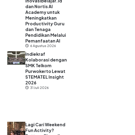
InovasiBelajar.id
dan Nortis AI
Academy untuk
Meningkatkan
Productivity Guru
dan Tenaga
Pendidikan Melalui
Pemanfaatan AI
6 Agustus 2026
Indiekraf
Kolaborasi dengan
SMK Telkom
Purwokerto Lewat
STEMATEL Insight
2026
31 Juli 2026
Lagi Cari Weekend
Fun Activity?