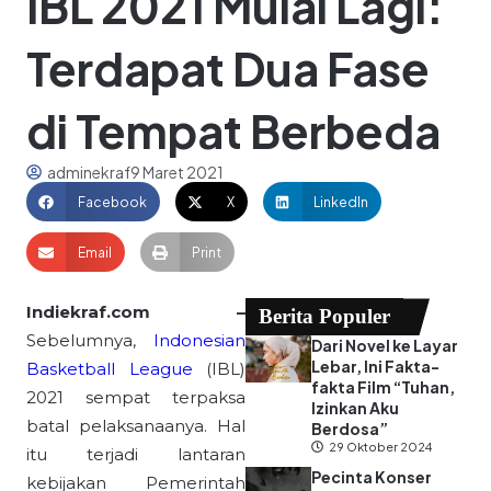
IBL 2021 Mulai Lagi:
Terdapat Dua Fase
di Tempat Berbeda
adminekraf
9 Maret 2021
Facebook
X
LinkedIn
Email
Print
Indiekraf.com –
Berita Populer
Sebelumnya,
Indonesian
Dari Novel ke Layar
Lebar, Ini Fakta-
Basketball League
(IBL)
fakta Film “Tuhan,
2021 sempat terpaksa
Izinkan Aku
batal pelaksanaanya. Hal
Berdosa”
29 Oktober 2024
itu terjadi lantaran
Pecinta Konser
kebijakan Pemerintah