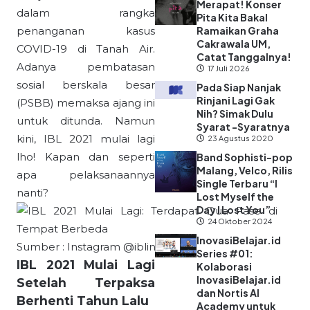
Merapat! Konser
dalam rangka
Pita Kita Bakal
penanganan kasus
Ramaikan Graha
Cakrawala UM,
COVID-19 di Tanah Air.
Catat Tanggalnya!
Adanya pembatasan
17 Juli 2026
sosial berskala besar
Pada Siap Nanjak
Rinjani Lagi Gak
(PSBB) memaksa ajang ini
Nih? Simak Dulu
untuk ditunda. Namun
Syarat -Syaratnya
kini, IBL 2021 mulai lagi
23 Agustus 2020
lho! Kapan dan seperti
Band Sophisti-pop
Malang, Velco, Rilis
apa pelaksanaannya
Single Terbaru “I
nanti?
Lost Myself the
Day I Lost You”
24 Oktober 2024
InovasiBelajar.id
Sumber : Instagram @iblindonesia
Series #01:
IBL 2021 Mulai Lagi
Kolaborasi
InovasiBelajar.id
Setelah Terpaksa
dan Nortis AI
Berhenti Tahun Lalu
Academy untuk