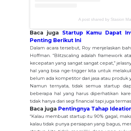
A post shared by Stasion M
Baca juga
Startup Kamu Dapat In
Penting Berikut Ini
Dalam acara tersebut, Roy menjelaskan bahwa
Hoffman. “Blitzscaling adalah framework a
kecepatan yang sangat sangat cepat,” jelasn
hal yang bisa nge-trigger kita untuk melak
belum ada kompetitor dari jasa atau produk y
Namun ternyata, tidak semua startup da
beberapa hal yang harus diperhatikan kar
tidak hanya dari segi financial tapi juga term
Baca juga
Pentingnya Tahap Ideati
“Kalau membuat startup itu 90% gagal, maka k
kalau tidak punya persiapan yang bagus, mend