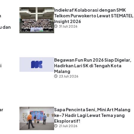
Indiekraf Kolaborasi dengan SMK
n
Telkom Purwokerto Lewat STEMATEL
Insight 2026
u dan
31 Juli 2026
?
Begawan Fun Run 2026 Siap Digelar,
i
Hadirkan Lari 5K di Tengah Kota
Malang
23 Juli 2026
ar
Sapa Pencinta Seni, Mini Art Malang
ke-7 Hadir Lagi Lewat Tema yang
s
Eksploratif!
21 Juli 2026