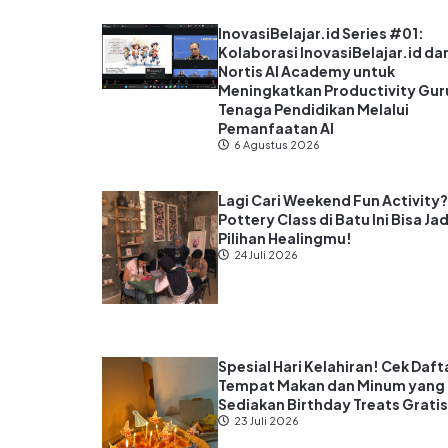
InovasiBelajar.id Series #01:
Kolaborasi InovasiBelajar.id da
Nortis AI Academy untuk
Meningkatkan Productivity Gur
Tenaga Pendidikan Melalui
Pemanfaatan AI
6 Agustus 2026
Lagi Cari Weekend Fun Activity
Pottery Class di Batu Ini Bisa Jad
Pilihan Healingmu!
24 Juli 2026
Spesial Hari Kelahiran! Cek Daft
Tempat Makan dan Minum yang
Sediakan Birthday Treats Grati
23 Juli 2026