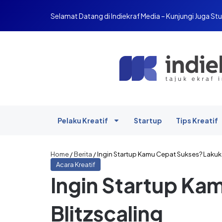
Selamat Datang di Indiekraf Media – Kunjungi Juga Stu
Pelaku Kreatif
Startup
Tips Kreatif
Home
/
Berita
/
Ingin Startup Kamu Cepat Sukses? Lakuka
Acara Kreatif
Ingin Startup Ka
Blitzscaling