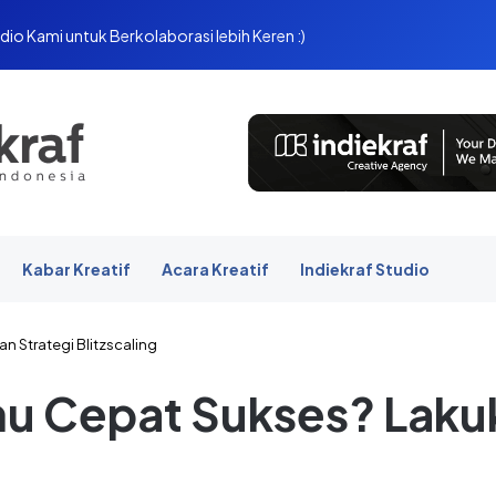
dio Kami untuk Berkolaborasi lebih Keren :)
Kabar Kreatif
Acara Kreatif
Indiekraf Studio
n Strategi Blitzscaling
mu Cepat Sukses? Laku