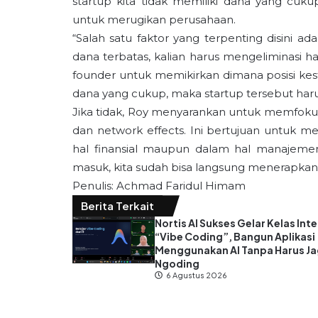
startup kita tidak memiliki dana yang cuk
untuk merugikan perusahaan.
“Salah satu faktor yang terpenting disini a
dana terbatas, kalian harus mengeliminasi hal
founder untuk memikirkan dimana posisi kes
dana yang cukup, maka startup tersebut har
Jika tidak, Roy menyarankan untuk memfokuska
dan network effects. Ini bertujuan untuk me
hal finansial maupun dalam hal manajemen b
masuk, kita sudah bisa langsung menerapkan b
Penulis: Achmad Faridul Himam
Berita Terkait
Nortis AI Sukses Gelar Kelas Inte
“Vibe Coding”, Bangun Aplikasi
Menggunakan AI Tanpa Harus J
Ngoding
6 Agustus 2026