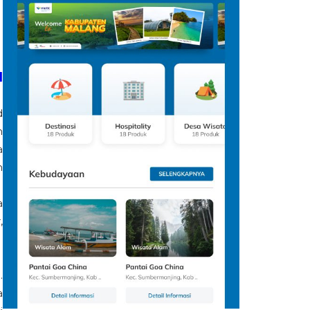
l
d
n
a
h
a
,
.
a