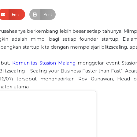
Email
Print
perusahaanya berkembang lebih besar setiap tahunya. Mimp
kin adalah mimpi bagi setiap founder startup. Dala
bangkan startup kita dengan mempelajari blitzscaling, ap
ebut,
Komunitas Stasion Malang
menggelar event Stasio
tzscaling – Scaling your Business Faster than Fast”. Acar
(16/07) tersebut menghadirkan Roy Gunawan, Head o
materi utama.