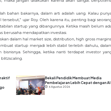
up, maka jangan dilakukan karena akan sangat berpotens
dalah bahan bakarnya, dalam arti adalah uang. Kalau puny
 tersebut,” ujar Roy. Oleh karena itu, penting bagi seoran
tabilan startup yang dibangunnya. Ketika masih belum ad
us berusaha mendapatkan investasi.
n dalam hal market size, distribution, high gross margins
mbuat startup menjadi lebih stabil terlebih dahulu, dala
isnisnya. Sehingga, ketika nanti terdapat investor yan
litzscaling.
raktif
Bekali Pendidik Membuat Media
Pembelajaran Lebih Cepat dengan AI
ago
6 Agustus 2026