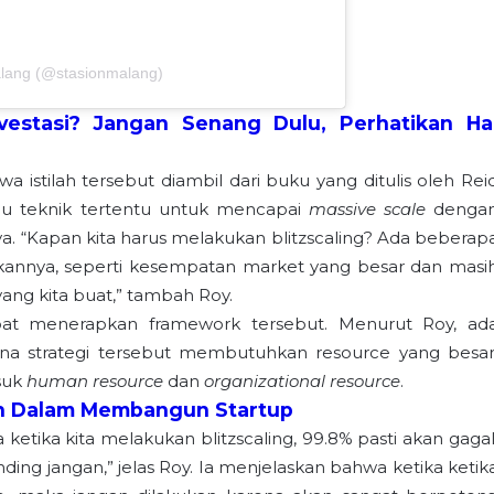
alang (@stasionmalang)
vestasi? Jangan Senang Dulu, Perhatikan Ha
 istilah tersebut diambil dari buku yang ditulis oleh Rei
tau teknik tertentu untuk mencapai
massive scale
denga
ya. “Kapan kita harus melakukan blitzscaling? Ada beberap
ukannya, seperti kesempatan market yang besar dan masi
ang kita buat,” tambah Roy.
pat menerapkan framework tersebut. Menurut Roy, ad
ena strategi tersebut membutuhkan resource yang besar
asuk
human resource
dan
organizational resource
.
on Dalam Membangun Startup
etika kita melakukan blitzscaling, 99.8% pasti akan gagal
ing jangan,” jelas Roy. Ia menjelaskan bahwa ketika ketik