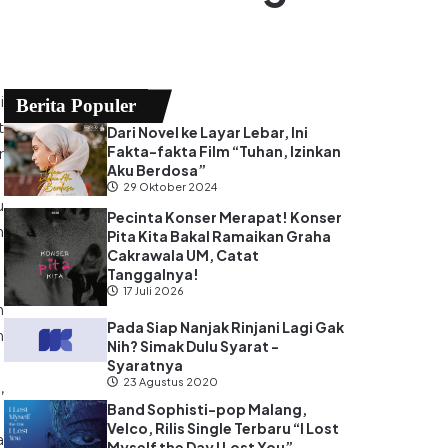
i
Berita Populer
t
Dari Novel ke Layar Lebar, Ini
Fakta-fakta Film “Tuhan, Izinkan
r
Aku Berdosa”
29 Oktober 2024
u
Pecinta Konser Merapat! Konser
n
Pita Kita Bakal Ramaikan Graha
Cakrawala UM, Catat
Tanggalnya!
17 Juli 2026
m
Pada Siap Nanjak Rinjani Lagi Gak
n
Nih? Simak Dulu Syarat -
Syaratnya
23 Agustus 2020
,
Band Sophisti-pop Malang,
Velco, Rilis Single Terbaru “I Lost
a
Myself the Day I Lost You”