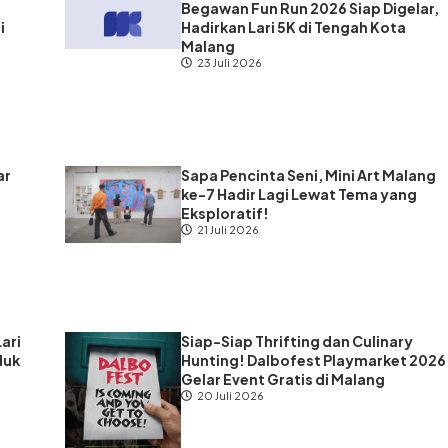
?
Begawan Fun Run 2026 Siap Digelar,
i
Hadirkan Lari 5K di Tengah Kota
Malang
23 Juli 2026
ar
Sapa Pencinta Seni, Mini Art Malang
ke-7 Hadir Lagi Lewat Tema yang
s
Eksploratif!
21 Juli 2026
Lari
Siap-Siap Thrifting dan Culinary
duk
Hunting! Dalbofest Playmarket 2026
Gelar Event Gratis di Malang
20 Juli 2026