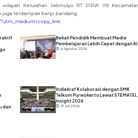
i wilayah Kelurahan Jatimulyo RT 01RW 09 Kecamata
ni juga terdampak banjir bandang.
/?utm_medium=copy_link
raktif
Bekali Pendidik Membuat Media
Pembelajaran Lebih Cepat dengan AI
ago
6 Agustus 2026
Indiekraf Kolaborasi dengan SMK
n
Telkom Purwokerto Lewat STEMATEL
Insight 2026
u dan
31 Juli 2026