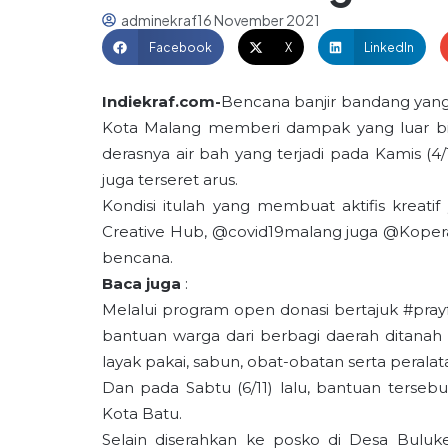
adminekraf
16 November 2021
Facebook
X
LinkedIn
Indiekraf.com-
Bencana banjir bandang yang
Kota Malang memberi dampak yang luar bias
derasnya air bah yang terjadi pada Kamis (4
juga terseret arus.
Kondisi itulah yang membuat aktifis kreat
Creative Hub, @covid19malang juga @Kope
bencana.
Baca juga
:
Melalui program open donasi bertajuk #prayf
bantuan warga dari berbagi daerah ditana
layak pakai, sabun, obat-obatan serta perala
Dan pada Sabtu (6/11) lalu, bantuan terseb
Kota Batu.
Selain diserahkan ke posko di Desa Buluke