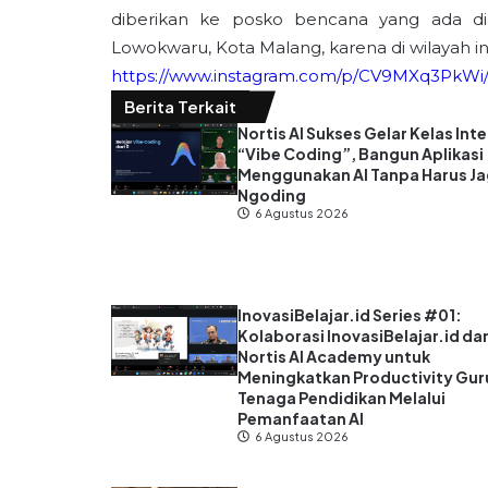
diberikan ke posko bencana yang ada d
Lowokwaru, Kota Malang, karena di wilayah i
https://www.instagram.com/p/CV9MXq3PkWi
Berita Terkait
Nortis AI Sukses Gelar Kelas Inte
“Vibe Coding”, Bangun Aplikasi
Menggunakan AI Tanpa Harus J
Ngoding
6 Agustus 2026
InovasiBelajar.id Series #01:
Kolaborasi InovasiBelajar.id da
Nortis AI Academy untuk
Meningkatkan Productivity Gur
Tenaga Pendidikan Melalui
Pemanfaatan AI
6 Agustus 2026