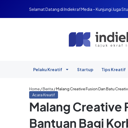
Selamat Datang di Indiekraf Media – Kunjungi Juga Stu
Pelaku Kreatif
Startup
Tips Kreatif
Home
/
Berita
/
Malang Creative Fusion Dan Batu Creati
Acara Kreatif
Malang Creative 
Bantuan Bagi Kor