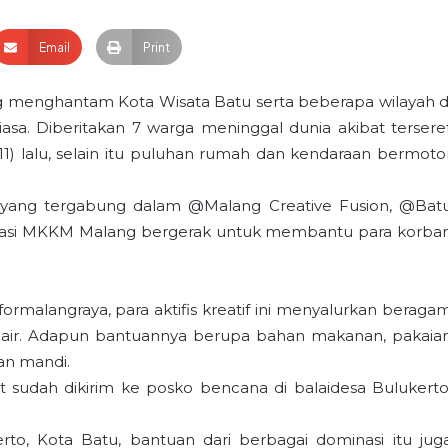
Email
Print
 menghantam Kota Wisata Batu serta beberapa wilayah d
a. Diberitakan 7 warga meninggal dunia akibat tersere
/11) lalu, selain itu puluhan rumah dan kendaraan bermoto
if yang tergabung dalam @Malang Creative Fusion, @Bat
rasi MKKM Malang bergerak untuk membantu para korba
ormalangraya, para aktifis kreatif ini menyalurkan beraga
h air. Adapun bantuannya berupa bahan makanan, pakaia
tan mandi.
ut sudah dikirim ke posko bencana di balaidesa Bulukerto
rto, Kota Batu, bantuan dari berbagai dominasi itu jug