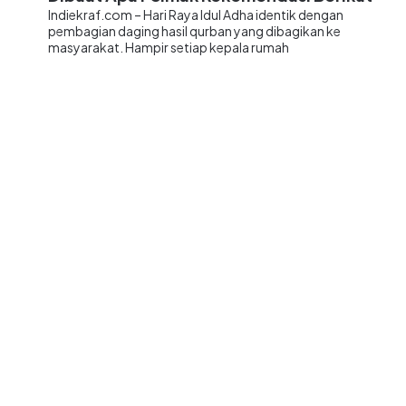
Indiekraf.com – Hari Raya Idul Adha identik dengan
pembagian daging hasil qurban yang dibagikan ke
masyarakat. Hampir setiap kepala rumah