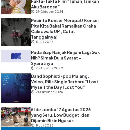
Fakta-fakta Film “Tuhan, Izinkan
Aku Berdosa”
29 Oktober 2024
Pecinta Konser Merapat! Konser
Pita Kita Bakal Ramaikan Graha
Cakrawala UM, Catat
Tanggalnya!
17 Juli 2026
Pada Siap Nanjak Rinjani Lagi Gak
Nih? Simak Dulu Syarat -
Syaratnya
23 Agustus 2020
Band Sophisti-pop Malang,
Velco, Rilis Single Terbaru “I Lost
Myself the Day I Lost You”
24 Oktober 2024
5 Ide Lomba 17 Agustus 2026
yang Seru, Low Budget, dan
Dijamin Bikin Ngakak
17 Juli 2026