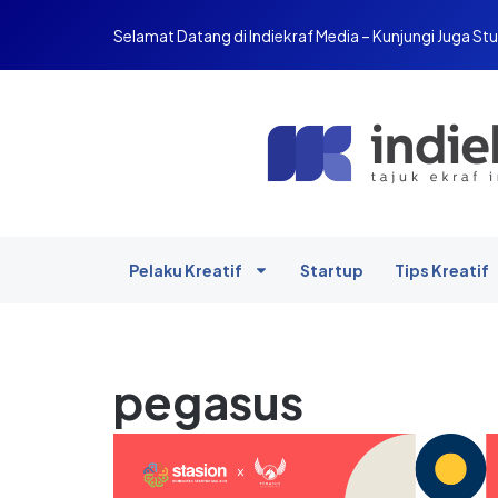
Selamat Datang di Indiekraf Media – Kunjungi Juga Stu
Pelaku Kreatif
Startup
Tips Kreatif
pegasus