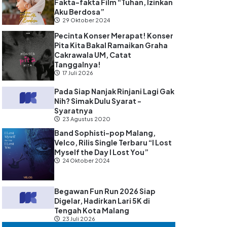
Fakta-fakta Film “Tuhan, Izinkan
Aku Berdosa”
29 Oktober 2024
Pecinta Konser Merapat! Konser
Pita Kita Bakal Ramaikan Graha
Cakrawala UM, Catat
Tanggalnya!
17 Juli 2026
Pada Siap Nanjak Rinjani Lagi Gak
Nih? Simak Dulu Syarat -
Syaratnya
23 Agustus 2020
Band Sophisti-pop Malang,
Velco, Rilis Single Terbaru “I Lost
Myself the Day I Lost You”
24 Oktober 2024
Begawan Fun Run 2026 Siap
Digelar, Hadirkan Lari 5K di
Tengah Kota Malang
23 Juli 2026