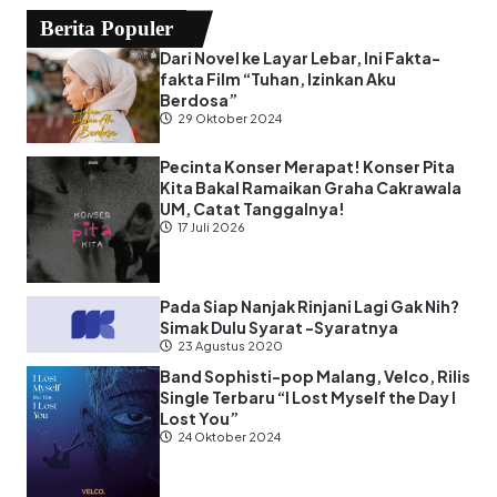
Berita Populer
Dari Novel ke Layar Lebar, Ini Fakta-
fakta Film “Tuhan, Izinkan Aku
Berdosa”
29 Oktober 2024
Pecinta Konser Merapat! Konser Pita
Kita Bakal Ramaikan Graha Cakrawala
UM, Catat Tanggalnya!
17 Juli 2026
Pada Siap Nanjak Rinjani Lagi Gak Nih?
Simak Dulu Syarat -Syaratnya
23 Agustus 2020
Band Sophisti-pop Malang, Velco, Rilis
Single Terbaru “I Lost Myself the Day I
Lost You”
24 Oktober 2024