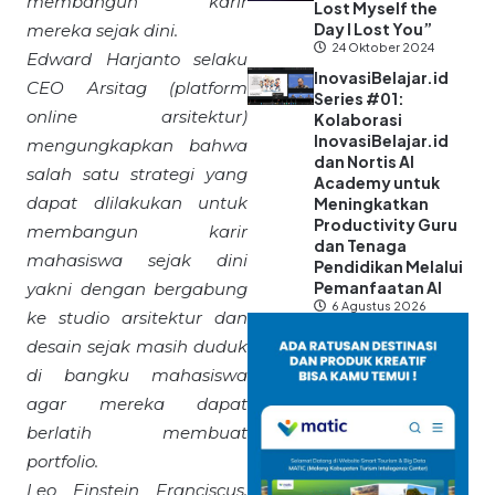
membangun karir
Lost Myself the
Day I Lost You”
mereka sejak dini.
24 Oktober 2024
Edward Harjanto selaku
InovasiBelajar.id
CEO Arsitag (platform
Series #01:
online arsitektur)
Kolaborasi
InovasiBelajar.id
mengungkapkan bahwa
dan Nortis AI
salah satu strategi yang
Academy untuk
dapat dlilakukan untuk
Meningkatkan
Productivity Guru
membangun karir
dan Tenaga
mahasiswa sejak dini
Pendidikan Melalui
Pemanfaatan AI
yakni dengan bergabung
6 Agustus 2026
ke studio arsitektur dan
desain sejak masih duduk
di bangku mahasiswa
agar mereka dapat
berlatih membuat
portfolio.
Leo Einstein Franciscus,