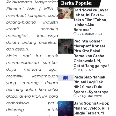
Pelaksanaan Masyarakat
Berita Populer
Ekonomi Asia ( MEA )
Dari Novel ke Layar
Lebar, Ini Fakta-
membuat kompetisi pada
fakta Film “Tuhan,
bidang-bidang industri
Izinkan Aku
kreatif semakin
Berdosa”
29 Oktober 2024
meningkat khususnya
Pecinta Konser
dalam bidang arsitektur
Merapat! Konser
dan desain.
Pita Kita Bakal
Maka dari itu untuk
Ramaikan Graha
Cakrawala UM,
mempersiapkan sumber
Catat Tanggalnya!
daya manusia agar
17 Juli 2026
memiliki kemampuan
Pada Siap Nanjak
Rinjani Lagi Gak
yang matang dalam
Nih? Simak Dulu
bersaing dalam kompetisi
Syarat -Syaratnya
global di era MEA ini, para
23 Agustus 2020
mahasiswa perlu
Band Sophisti-pop
Malang, Velco, Rilis
didorong untuk
Single Terbaru “I