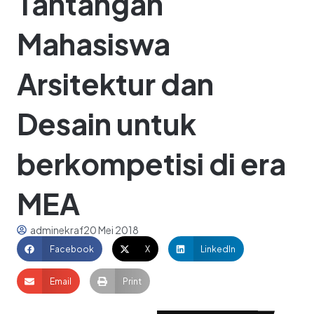
Tantangan
Mahasiswa
Arsitektur dan
Desain untuk
berkompetisi di era
MEA
adminekraf
20 Mei 2018
Facebook
X
LinkedIn
Email
Print