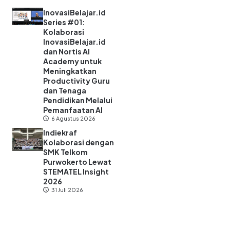
InovasiBelajar.id
Series #01:
Kolaborasi
InovasiBelajar.id
dan Nortis AI
Academy untuk
Meningkatkan
Productivity Guru
dan Tenaga
Pendidikan Melalui
Pemanfaatan AI
6 Agustus 2026
Indiekraf
Kolaborasi dengan
SMK Telkom
Purwokerto Lewat
STEMATEL Insight
2026
31 Juli 2026