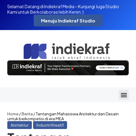
Selamat Datang di Indiekraf Media – Kunjungi Juga Studio
Kami untuk Berkolaborasi lebih Keren :)
Menuju Indiekraf Studio
Home
/
Berita
/
Tantangan Mahasiswa Arsitektur dan Desain
untuk berkompetisi di era MEA
Arsitektur
Industri Kreatif