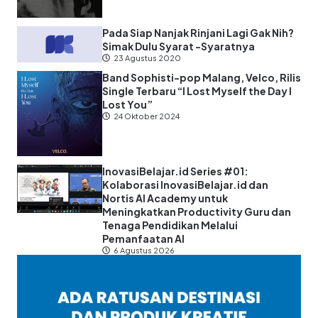
Pada Siap Nanjak Rinjani Lagi Gak Nih?
Simak Dulu Syarat -Syaratnya
23 Agustus 2020
Band Sophisti-pop Malang, Velco, Rilis
Single Terbaru “I Lost Myself the Day I
Lost You”
24 Oktober 2024
InovasiBelajar.id Series #01:
Kolaborasi InovasiBelajar.id dan
Nortis AI Academy untuk
Meningkatkan Productivity Guru dan
Tenaga Pendidikan Melalui
Pemanfaatan AI
6 Agustus 2026