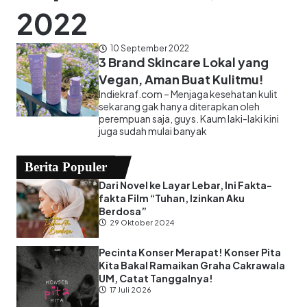
2022
10 September 2022
3 Brand Skincare Lokal yang
Vegan, Aman Buat Kulitmu!
Indiekraf.com – Menjaga kesehatan kulit
sekarang gak hanya diterapkan oleh
perempuan saja, guys. Kaum laki-laki kini
juga sudah mulai banyak
Berita Populer
Dari Novel ke Layar Lebar, Ini Fakta-
fakta Film “Tuhan, Izinkan Aku
Berdosa”
29 Oktober 2024
Pecinta Konser Merapat! Konser Pita
Kita Bakal Ramaikan Graha Cakrawala
UM, Catat Tanggalnya!
17 Juli 2026