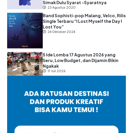
Simak Dulu Syarat -Syaratnya
23 Agustus 2020
Band Sophisti-pop Malang, Velco, Rilis
Single Terbaru “I Lost Myself the Day I
Lost You”
24 Oktober 2024
5 Ide Lomba 17 Agustus 2026 yang
Seru, Low Budget, dan Dijamin Bikin
Ngakak
17 Juli 2026