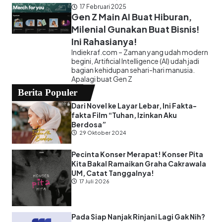
17 Februari 2025
Gen Z Main AI Buat Hiburan,
Milenial Gunakan Buat Bisnis!
Ini Rahasianya!
Indiekraf.com – Zaman yang udah modern
begini, Artificial Intelligence (AI) udah jadi
bagian kehidupan sehari-hari manusia.
Apalagi buat Gen Z
Berita Populer
Dari Novel ke Layar Lebar, Ini Fakta-
fakta Film “Tuhan, Izinkan Aku
Berdosa”
29 Oktober 2024
Pecinta Konser Merapat! Konser Pita
Kita Bakal Ramaikan Graha Cakrawala
UM, Catat Tanggalnya!
17 Juli 2026
Pada Siap Nanjak Rinjani Lagi Gak Nih?