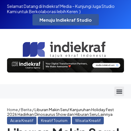
Selamat Datang di Indiekraf Media – Kunjungi Juga Studio
Kami untuk Berkolaborasi lebih Keren :)
Menuju Indiekraf Studio
Home
/
Berita
/
Liburan Makin Seru! Kanjuruhan Holiday Fest
2026 Hadirkan Dinosaurus Show dan Hiburan Seru Lainnya
Acara Kreatif
Kreatif Tourism
Wisata Kreatif