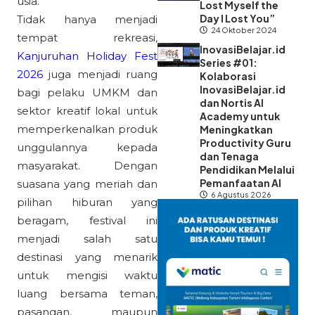
usia.
Lost Myself the
Day I Lost You”
Tidak hanya menjadi
24 Oktober 2024
tempat rekreasi,
InovasiBelajar.id
Kanjuruhan Holiday Fest
Series #01:
2026
juga menjadi ruang
Kolaborasi
InovasiBelajar.id
bagi pelaku UMKM dan
dan Nortis AI
sektor kreatif lokal untuk
Academy untuk
memperkenalkan produk
Meningkatkan
Productivity Guru
unggulannya kepada
dan Tenaga
masyarakat. Dengan
Pendidikan Melalui
Pemanfaatan AI
suasana yang meriah dan
6 Agustus 2026
pilihan hiburan yang
beragam, festival ini
menjadi salah satu
destinasi yang menarik
untuk mengisi waktu
luang bersama teman,
pasangan, maupun