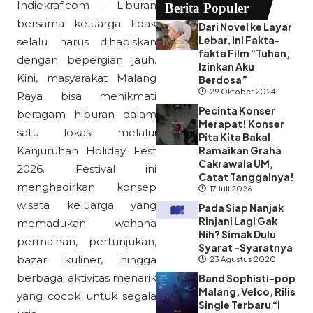
Indiekraf.com – Liburan
Berita Populer
bersama keluarga tidak
Dari Novel ke Layar
Lebar, Ini Fakta-
selalu harus dihabiskan
fakta Film “Tuhan,
dengan bepergian jauh.
Izinkan Aku
Kini, masyarakat Malang
Berdosa”
29 Oktober 2024
Raya bisa menikmati
Pecinta Konser
beragam hiburan dalam
Merapat! Konser
satu lokasi melalui
Pita Kita Bakal
Kanjuruhan Holiday Fest
Ramaikan Graha
Cakrawala UM,
2026. Festival ini
Catat Tanggalnya!
menghadirkan konsep
17 Juli 2026
wisata keluarga yang
Pada Siap Nanjak
Rinjani Lagi Gak
memadukan wahana
Nih? Simak Dulu
permainan, pertunjukan,
Syarat -Syaratnya
bazar kuliner, hingga
23 Agustus 2020
berbagai aktivitas menarik
Band Sophisti-pop
Malang, Velco, Rilis
yang cocok untuk segala
Single Terbaru “I