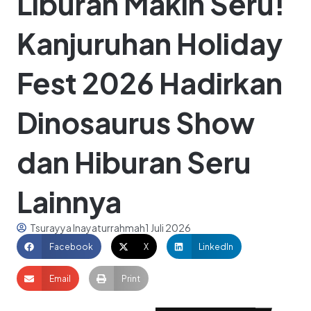
Liburan Makin Seru!
Kanjuruhan Holiday
Fest 2026 Hadirkan
Dinosaurus Show
dan Hiburan Seru
Lainnya
Tsurayya Inayaturrahmah
1 Juli 2026
Facebook
X
LinkedIn
Email
Print