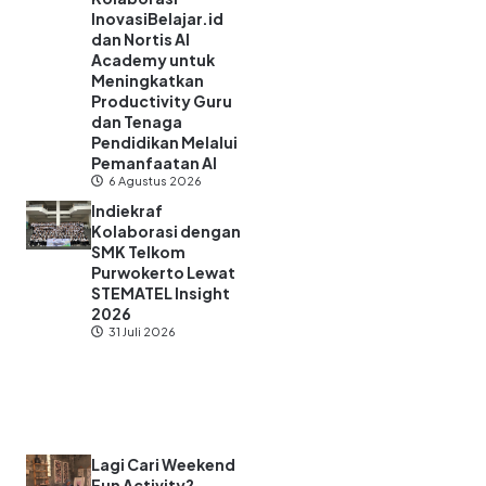
InovasiBelajar.id
dan Nortis AI
Academy untuk
Meningkatkan
Productivity Guru
dan Tenaga
Pendidikan Melalui
Pemanfaatan AI
6 Agustus 2026
Indiekraf
Kolaborasi dengan
SMK Telkom
Purwokerto Lewat
STEMATEL Insight
2026
31 Juli 2026
Lagi Cari Weekend
Fun Activity?