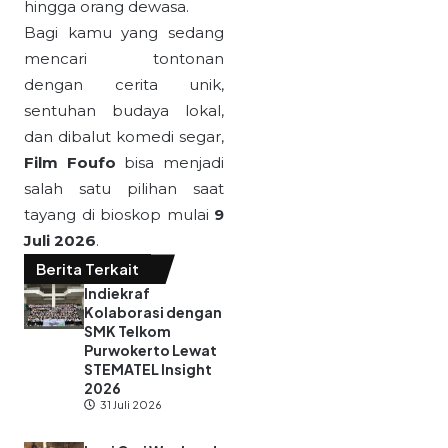
hingga orang dewasa.
Bagi kamu yang sedang
mencari tontonan
dengan cerita unik,
sentuhan budaya lokal,
dan dibalut komedi segar,
Film Foufo
bisa menjadi
salah satu pilihan saat
tayang di bioskop mulai
9
Juli 2026
.
Berita Terkait
Indiekraf
Kolaborasi dengan
SMK Telkom
Purwokerto Lewat
STEMATEL Insight
2026
31 Juli 2026