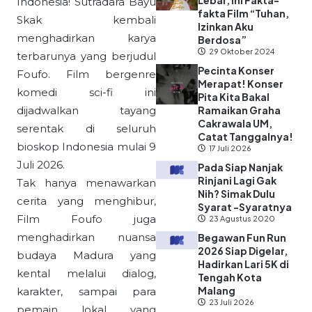
Lebar, Ini Fakta-
Indonesia! Sutradara Bayu
fakta Film “Tuhan,
Skak kembali
Izinkan Aku
menghadirkan karya
Berdosa”
29 Oktober 2024
terbarunya yang berjudul
Pecinta Konser
Foufo. Film bergenre
Merapat! Konser
komedi sci-fi ini
Pita Kita Bakal
dijadwalkan tayang
Ramaikan Graha
Cakrawala UM,
serentak di seluruh
Catat Tanggalnya!
bioskop Indonesia mulai 9
17 Juli 2026
Juli 2026.
Pada Siap Nanjak
Rinjani Lagi Gak
Tak hanya menawarkan
Nih? Simak Dulu
cerita yang menghibur,
Syarat -Syaratnya
Film Foufo juga
23 Agustus 2020
menghadirkan nuansa
Begawan Fun Run
2026 Siap Digelar,
budaya Madura yang
Hadirkan Lari 5K di
kental melalui dialog,
Tengah Kota
Malang
karakter, sampai para
23 Juli 2026
pemain lokal yang