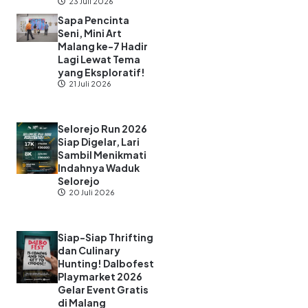
23 Juli 2026
Sapa Pencinta
Seni, Mini Art
Malang ke-7 Hadir
Lagi Lewat Tema
yang Eksploratif!
21 Juli 2026
Selorejo Run 2026
Siap Digelar, Lari
Sambil Menikmati
Indahnya Waduk
Selorejo
20 Juli 2026
Siap-Siap Thrifting
dan Culinary
Hunting! Dalbofest
Playmarket 2026
Gelar Event Gratis
di Malang