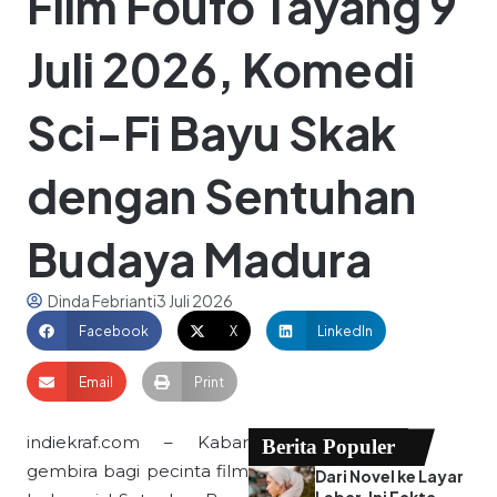
Film Foufo Tayang 9
Juli 2026, Komedi
Sci-Fi Bayu Skak
dengan Sentuhan
Budaya Madura
Dinda Febrianti
3 Juli 2026
Facebook
X
LinkedIn
Email
Print
indiekraf.com – Kabar
Berita Populer
gembira bagi pecinta film
Dari Novel ke Layar