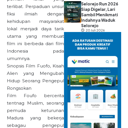
Selorejo Run 2026
terlibat. Perpaduan unsur
Siap Digelar, Lari
fiksi ilmiah dengan
Sambil Menikmati
Indahnya Waduk
kehidupan masyarakat
Selorejo
lokal menjadi daya tarik
20 Juli 2026
utama yang membuat
film ini berbeda dari film
Indonesia pada
umumnya.
Sinopsis Film Fuofo, Kisah
Alien yang Mengubah
Hidup Seorang Pengepul
Rongsokan
Film Foufo bercerita
tentnag Muslim, seorang
pemuda keturunan
Madura yang bekerja
sebagau pengepul