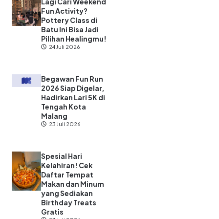
Lagi Cari Weekend
Fun Activity?
Pottery Class di
Batu Ini Bisa Jadi
Pilihan Healingmu!
24 Juli 2026
Begawan Fun Run
2026 Siap Digelar,
Hadirkan Lari 5K di
Tengah Kota
Malang
23 Juli 2026
Spesial Hari
Kelahiran! Cek
Daftar Tempat
Makan dan Minum
yang Sediakan
Birthday Treats
Gratis