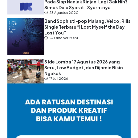
Pada Siap Nanjak Rinjani Lagi Gak Nih?
Simak Dulu Syarat -Syaratnya
23 Agustus 2020
Band Sophisti-pop Malang, Velco, Rilis
Single Terbaru “I Lost Myself the Day I
Lost You”
24 Oktober 2024
5 Ide Lomba 17 Agustus 2026 yang
Seru, Low Budget, dan Dijamin Bikin
Ngakak
17 Juli 2026