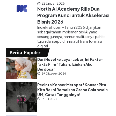
22 Januari 2026
Nortis AI Academy Rilis Dua
Program Kunci untuk Akselerasi
Bisnis 2026
Indiekraf.com – Tahun 2026 dijanjikan
sebagai tahun implementasi AI yang
sesungguhnya, namun realitasnya pahit:
tujuh dari sepuluh inisiatif transformasi
digital
Berita Populer
Dari Novel ke Layar Lebar, Ini Fakta-
fakta Film “Tuhan, Izinkan Aku
Berdosa”
29 Oktober 2024
Pecinta Konser Merapat! Konser Pita
Kita Bakal Ramaikan Graha Cakrawala
UM, Catat Tanggalnya!
17 Juli 2026