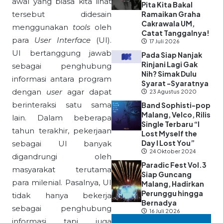
awal yang biasa kita lihat
Pita Kita Bakal
tersebut didesain
Ramaikan Graha
Cakrawala UM,
menggunakan
tools
oleh
Catat Tanggalnya!
para
User Interface
(UI).
17 Juli 2026
UI bertanggung jawab
Pada Siap Nanjak
Rinjani Lagi Gak
sebagai penghubung
Nih? Simak Dulu
informasi antara program
Syarat -Syaratnya
dengan
user
agar dapat
23 Agustus 2020
berinteraksi satu sama
Band Sophisti-pop
Malang, Velco, Rilis
lain. Dalam beberapa
Single Terbaru “I
tahun terakhir, pekerjaan
Lost Myself the
Day I Lost You”
sebagai UI banyak
24 Oktober 2024
digandrungi oleh
Paradic Fest Vol.3
masyarakat terutama
Siap Guncang
para milenial. Pasalnya, UI
Malang, Hadirkan
Perunggu hingga
tidak hanya bekerja
Bernadya
sebagai penghubung
16 Juli 2026
informasi tapi juga