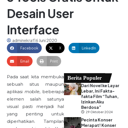
Desain User
Interface
adminekraf
16 Juni 2020
Facebook
X
LinkedIn
Email
Print
Pada saat kita membuka
Berita Populer
sebuah situs maupun
Dari Novel ke Layar
Lebar, Ini Fakta-
aplikasi
mobile
, beberapa
fakta Film “Tuhan,
elemen salah satunya
Izinkan Aku
visual pasti menjadi hal
Berdosa”
29 Oktober 2024
yang penting untuk
Pecinta Konser
diperhatikan. Tampilan
Merapat! Konser