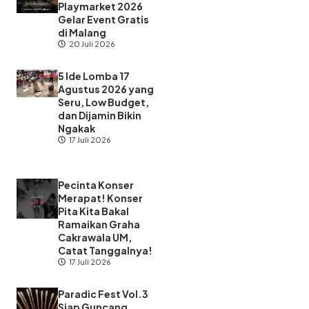
Siap-Siap Thrifting
dan Culinary
Hunting! Dalbofest
Playmarket 2026
Gelar Event Gratis
di Malang
20 Juli 2026
5 Ide Lomba 17
Agustus 2026 yang
Seru, Low Budget,
dan Dijamin Bikin
Ngakak
17 Juli 2026
Pecinta Konser
Merapat! Konser
Pita Kita Bakal
Ramaikan Graha
Cakrawala UM,
Catat Tanggalnya!
17 Juli 2026