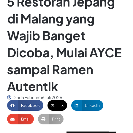
5 Restoran Jepang
di Malang yang
Wajib Banget
Dicoba, Mulai AYCE
sampai Ramen
Autentik
Dinda Febrianti
6 Juli 2026
Facebook
X
LinkedIn
Email
Print