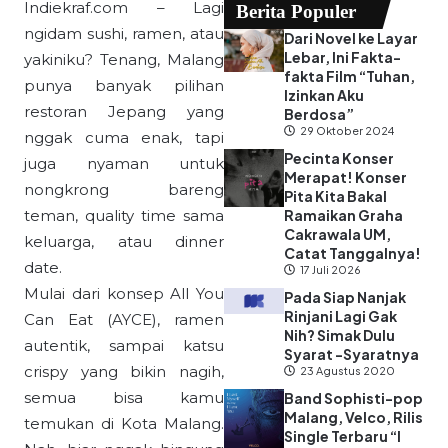
Indiekraf.com – Lagi
Berita Populer
ngidam sushi, ramen, atau
Dari Novel ke Layar
Lebar, Ini Fakta-
yakiniku? Tenang, Malang
fakta Film “Tuhan,
punya banyak pilihan
Izinkan Aku
restoran Jepang yang
Berdosa”
29 Oktober 2024
nggak cuma enak, tapi
Pecinta Konser
juga nyaman untuk
Merapat! Konser
nongkrong bareng
Pita Kita Bakal
teman, quality time sama
Ramaikan Graha
Cakrawala UM,
keluarga, atau dinner
Catat Tanggalnya!
date.
17 Juli 2026
Mulai dari konsep All You
Pada Siap Nanjak
Rinjani Lagi Gak
Can Eat (AYCE), ramen
Nih? Simak Dulu
autentik, sampai katsu
Syarat -Syaratnya
crispy yang bikin nagih,
23 Agustus 2020
semua bisa kamu
Band Sophisti-pop
Malang, Velco, Rilis
temukan di Kota Malang.
Single Terbaru “I