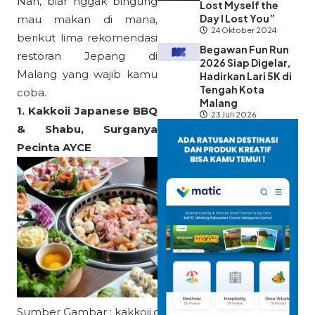
Nah, biar nggak bingung
Lost Myself the
Day I Lost You”
mau makan di mana,
24 Oktober 2024
berikut lima rekomendasi
Begawan Fun Run
restoran Jepang di
2026 Siap Digelar,
Malang yang wajib kamu
Hadirkan Lari 5K di
Tengah Kota
coba.
Malang
1. Kakkoii Japanese BBQ
23 Juli 2026
& Shabu, Surganya
Pecinta AYCE
Sumber Gambar : kakkoii.co.id