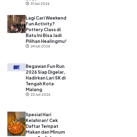
Purwokerto Lewat
STEMATEL Insight
2026
31 Juli 2026
Lagi Cari Weekend
Fun Activity?
Pottery Class di
Batu Ini Bisa Jadi
Pilihan Healingmu!
24 Juli 2026
Begawan Fun Run
2026 Siap Digelar,
Hadirkan Lari 5K di
Tengah Kota
Malang
23 Juli 2026
Spesial Hari