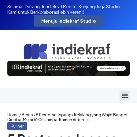
Selamat Datang di Indiekraf Media – Kunjungi Juga Studio
Kami untuk Berkolaborasi lebih Keren :)
Menuju Indiekraf Studio
Home
/
Berita
/
5 Restoran Jepang di Malang yang Wajib Banget
Dicoba, Mulai AYCE sampai Ramen Autentik
Kuliner