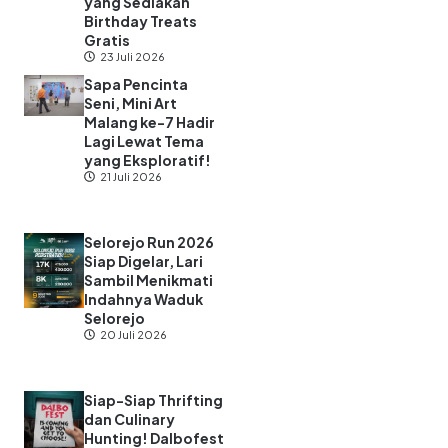
Kelahiran! Cek
Daftar Tempat
Makan dan Minum
yang Sediakan
Birthday Treats
Gratis
23 Juli 2026
Sapa Pencinta
Seni, Mini Art
Malang ke-7 Hadir
Lagi Lewat Tema
yang Eksploratif!
21 Juli 2026
Selorejo Run 2026
Siap Digelar, Lari
Sambil Menikmati
Indahnya Waduk
Selorejo
20 Juli 2026