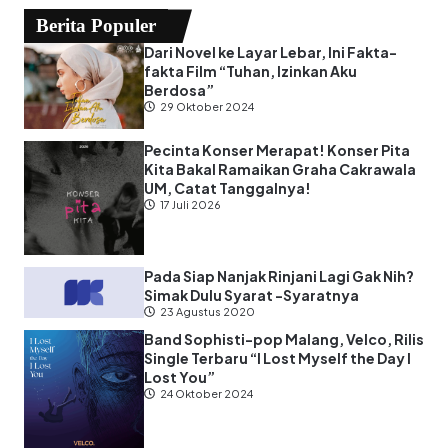
Berita Populer
Dari Novel ke Layar Lebar, Ini Fakta-
fakta Film “Tuhan, Izinkan Aku
Berdosa”
29 Oktober 2024
Pecinta Konser Merapat! Konser Pita
Kita Bakal Ramaikan Graha Cakrawala
UM, Catat Tanggalnya!
17 Juli 2026
Pada Siap Nanjak Rinjani Lagi Gak Nih?
Simak Dulu Syarat -Syaratnya
23 Agustus 2020
Band Sophisti-pop Malang, Velco, Rilis
Single Terbaru “I Lost Myself the Day I
Lost You”
24 Oktober 2024