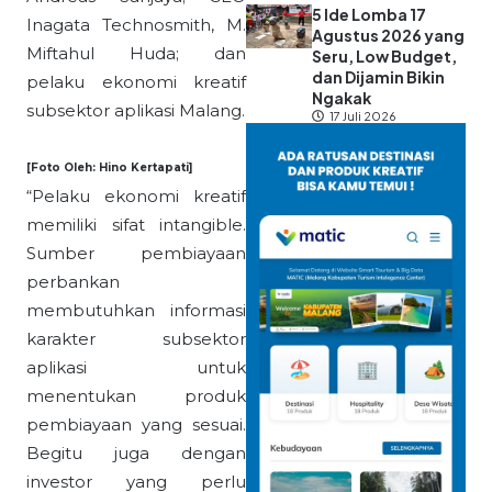
5 Ide Lomba 17
Inagata Technosmith, M.
Agustus 2026 yang
Miftahul Huda; dan
Seru, Low Budget,
dan Dijamin Bikin
pelaku ekonomi kreatif
Ngakak
subsektor aplikasi Malang.
17 Juli 2026
[Foto Oleh: Hino Kertapati]
“Pelaku ekonomi kreatif
memiliki sifat intangible.
Sumber pembiayaan
perbankan
membutuhkan informasi
karakter subsektor
aplikasi untuk
menentukan produk
pembiayaan yang sesuai.
Begitu juga dengan
investor yang perlu