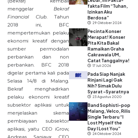
Lebar, Ini Fakta-
(Bekraf) kembali
fakta Film “Tuhan,
menggelar
Bekraf
Izinkan Aku
Financial Club
. Tahun
Berdosa”
29 Oktober 2024
2018 ini, BFC
Pecinta Konser
mempertemukan pelaku
Merapat! Konser
ekonomi kreatif dengan
Pita Kita Bakal
sumber permodalan
Ramaikan Graha
Cakrawala UM,
perbankan dan non
Catat Tanggalnya!
perbankan. BFC 2018
17 Juli 2026
digelar pertama kali pada
Pada Siap Nanjak
Rinjani Lagi Gak
Selasa 14/8 di Malang.
Nih? Simak Dulu
Bekraf menghadirkan
Syarat -Syaratnya
pelaku ekonomi kreatif
23 Agustus 2020
subsektor aplikasi untuk
Band Sophisti-pop
Malang, Velco, Rilis
menjelaskan skema
Single Terbaru “I
pembiayaan subsektor
Lost Myself the
Day I Lost You”
aplikasi, yaitu CEO iGrow,
24 Oktober 2024
Andreas Sanjaya; CEO