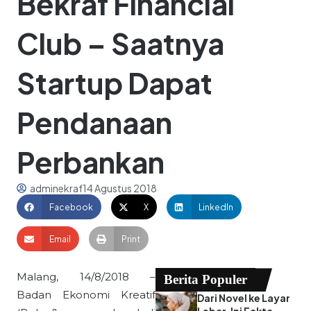
Bekraf Financial
Club – Saatnya
Startup Dapat
Pendanaan
Perbankan
adminekraf
14 Agustus 2018
Facebook
X
LinkedIn
Email
Print
Malang, 14/8/2018 –
Berita Populer
Badan Ekonomi Kreatif
Dari Novel ke Layar