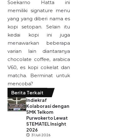
Soekarno Hatta ini
memiliki signature menu
yang yang diberi nama es
kopi setopan. Selain itu
kedai kopi ini juga
menawarkan beberapa
varian lain diantaranya
chocolate coffee, arabica
V60, es kopi cokelat dan
matcha. Berminat untuk
mencoba?
Berita Terkait
Indiekraf
Kolaborasi dengan
SMK Telkom
Purwokerto Lewat
STEMATEL Insight
2026
31 Juli 2026