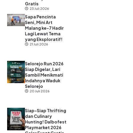
Gratis
23 Juli 2026
Sapa Pencinta
Seni, Mini Art
Malang ke-7 Hadir
Lagi Lewat Tema
yang Eksploratif!
21 Juli 2026
Selorejo Run 2026
Siap Digelar, Lari
Sambil Menikmati
Indahnya Waduk
Selorejo
20 Juli 2026
Siap-Siap Thrifting
dan Culinary
Hunting! Dalbofest
Playmarket 2026