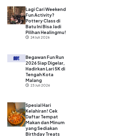
Lagi Cari Weekend
Fun Activity?
Pottery Class di
Batu Ini Bisa Jadi
Pilihan Healingmu!
24 Juli 2026
Begawan Fun Run
2026 Siap Digelar,
Hadirkan Lari 5K di
Tengah Kota
Malang
23 Juli 2026
Spesial Hari
Kelahiran! Cek
Daftar Tempat
Makan dan Minum
yang Sediakan
Birthday Treats