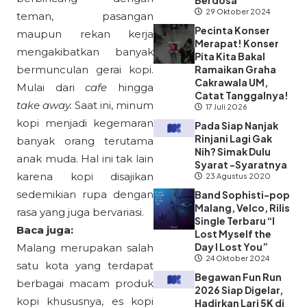
Berdosa”
29 Oktober 2024
teman, pasangan
Pecinta Konser
maupun rekan kerja
Merapat! Konser
mengakibatkan banyak
Pita Kita Bakal
bermunculan gerai kopi.
Ramaikan Graha
Cakrawala UM,
Mulai dari
cafe
hingga
Catat Tanggalnya!
take away.
Saat ini, minum
17 Juli 2026
kopi menjadi kegemaran
Pada Siap Nanjak
Rinjani Lagi Gak
banyak orang terutama
Nih? Simak Dulu
anak muda. Hal ini tak lain
Syarat -Syaratnya
karena kopi disajikan
23 Agustus 2020
sedemikian rupa dengan
Band Sophisti-pop
Malang, Velco, Rilis
rasa yang juga bervariasi.
Single Terbaru “I
Baca juga:
Lost Myself the
Day I Lost You”
Malang merupakan salah
24 Oktober 2024
satu kota yang terdapat
Begawan Fun Run
berbagai macam produk
2026 Siap Digelar,
kopi khususnya, es kopi
Hadirkan Lari 5K di