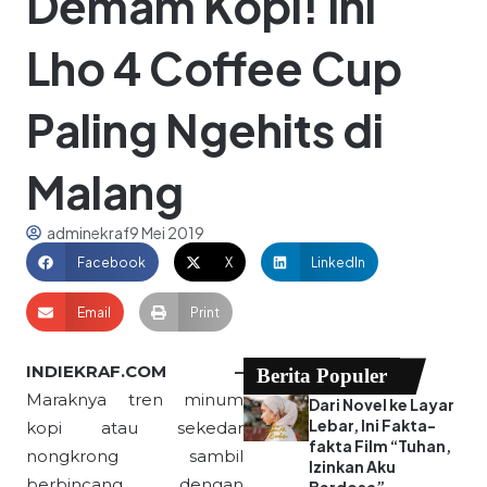
Demam Kopi! Ini
Lho 4 Coffee Cup
Paling Ngehits di
Malang
adminekraf
9 Mei 2019
Facebook
X
LinkedIn
Email
Print
INDIEKRAF.COM –
Berita Populer
Maraknya tren minum
Dari Novel ke Layar
Lebar, Ini Fakta-
kopi atau sekedar
fakta Film “Tuhan,
nongkrong sambil
Izinkan Aku
berbincang dengan