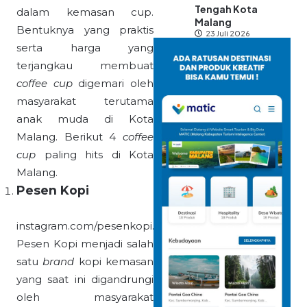
Tengah Kota
dalam kemasan cup.
Malang
Bentuknya yang praktis
23 Juli 2026
serta harga yang
terjangkau membuat
coffee cup
digemari oleh
masyarakat terutama
anak muda di Kota
Malang. Berikut 4
coffee
cup
paling hits di Kota
Malang.
Pesen Kopi
instagram.com/pesenkopi.id/
Pesen Kopi menjadi salah
satu
brand
kopi kemasan
yang saat ini digandrungi
oleh masyarakat