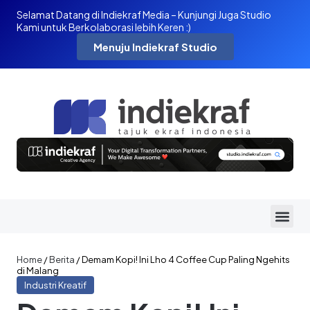
Selamat Datang di Indiekraf Media – Kunjungi Juga Studio
Kami untuk Berkolaborasi lebih Keren :)
Menuju Indiekraf Studio
Home
/
Berita
/
Demam Kopi! Ini Lho 4 Coffee Cup Paling Ngehits
di Malang
Industri Kreatif