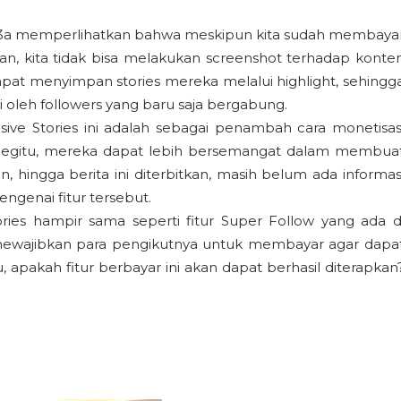
193a memperlihatkan bahwa meskipun kita sudah membaya
n, kita tidak bisa melakukan screenshot terhadap konte
dapat menyimpan stories mereka melalui highlight, sehingg
i oleh followers yang baru saja bergabung.
usive Stories ini adalah sebagai penambah cara monetisas
 begitu, mereka dapat lebih bersemangat dalam membua
n, hingga berita ini diterbitkan, masih belum ada informas
ngenai fitur tersebut.
Stories hampir sama seperti fitur Super Follow yang ada d
 mewajibkan para pengikutnya untuk membayar agar dapa
 apakah fitur berbayar ini akan dapat berhasil diterapkan