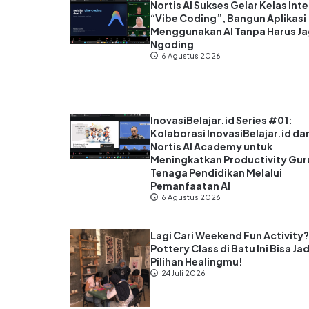
Nortis AI Sukses Gelar Kelas Inte
“Vibe Coding”, Bangun Aplikasi
Menggunakan AI Tanpa Harus J
Ngoding
6 Agustus 2026
InovasiBelajar.id Series #01:
Kolaborasi InovasiBelajar.id da
Nortis AI Academy untuk
Meningkatkan Productivity Gur
Tenaga Pendidikan Melalui
Pemanfaatan AI
6 Agustus 2026
Lagi Cari Weekend Fun Activity
Pottery Class di Batu Ini Bisa Jad
Pilihan Healingmu!
24 Juli 2026