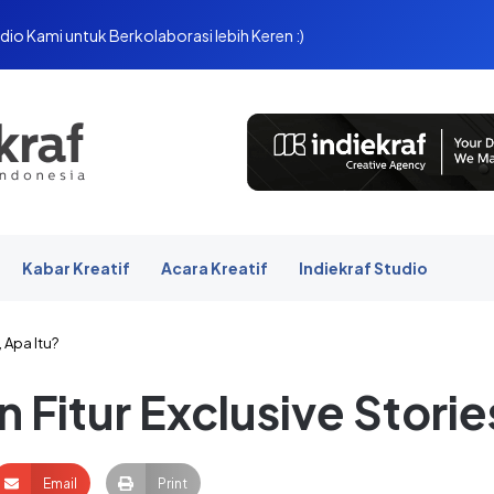
dio Kami untuk Berkolaborasi lebih Keren :)
Kabar Kreatif
Acara Kreatif
Indiekraf Studio
 Apa Itu?
 Fitur Exclusive Storie
Email
Print