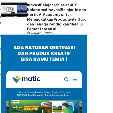
InovasiBelajar.id Series #01:
Kolaborasi InovasiBelajar.id dan
r
Nortis AI Academy untuk
n
Meningkatkan Productivity Guru
a
dan Tenaga Pendidikan Melalui
Pemanfaatan AI
6 Agustus 2026
i
t
i
i
t
?