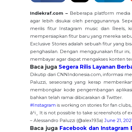
Indiekraf.com –
Beberapa platform media so
agar lebih disukai oleh penggunannya. Sepe
merilis fitur Instagram music dan Reels,
mempersiapkan fitur baru yang mereka sebut 
Exclusive Stories adalah sebuah fitur yang 
penghasilan. Dengan menggunakan fitur ini,
membayar agar dapat mengakses konten ter
Baca juga
Segera Rilis Layanan Berba
Dikutip dari CNNIndonesia.com, informasi meng
Paluzzi, seseorang yang kerap memberika
membongkar kode pengembangan aplikasi ter
bahkan telah ramai dibicarakan di Twitter.
#Instagram
is working on stories for fan clubs
â¹ï¸ It is not possible to take screenshots of e
– Alessandro Paluzzi (@alex193a)
June 21, 202
Baca juga
Facebook dan Instagram B