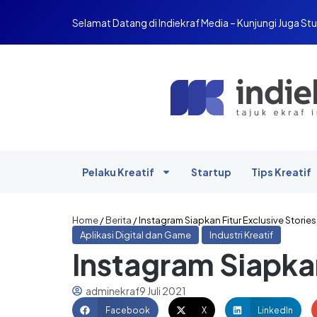
Selamat Datang di Indiekraf Media – Kunjungi Juga Stu
Pelaku Kreatif
Startup
Tips Kreatif
Home
/
Berita
/
Instagram Siapkan Fitur Exclusive Stories,
Aplikasi Digital dan Game
Industri Kreatif
Instagram Siapkan
adminekraf
9 Juli 2021
Facebook
X
LinkedIn