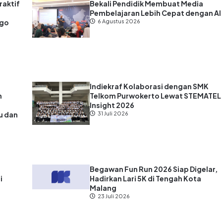
raktif
Bekali Pendidik Membuat Media
Pembelajaran Lebih Cepat dengan AI
ago
6 Agustus 2026
Indiekraf Kolaborasi dengan SMK
n
Telkom Purwokerto Lewat STEMATEL
Insight 2026
u dan
31 Juli 2026
?
Begawan Fun Run 2026 Siap Digelar,
i
Hadirkan Lari 5K di Tengah Kota
Malang
23 Juli 2026