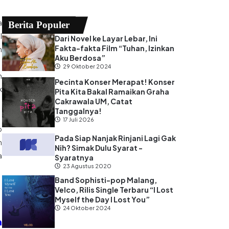
a
Berita Populer
l
Dari Novel ke Layar Lebar, Ini
Fakta-fakta Film “Tuhan, Izinkan
h
Aku Berdosa”
29 Oktober 2024
n
Pecinta Konser Merapat! Konser
k
Pita Kita Bakal Ramaikan Graha
Cakrawala UM, Catat
Tanggalnya!
17 Juli 2026
o
Pada Siap Nanjak Rinjani Lagi Gak
n
Nih? Simak Dulu Syarat -
a
Syaratnya
23 Agustus 2020
Band Sophisti-pop Malang,
Velco, Rilis Single Terbaru “I Lost
Myself the Day I Lost You”
24 Oktober 2024
n