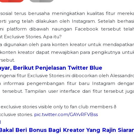
sial terus berusaha meningkatkan kualitas fitur merek
rti yang telah dilakukan oleh Instagram. Setelah berhasi
 kini platform dibawah naungan Facebook tersebut tela
Exclusive Stories. Apa itu?
bisa digunakan oleh para konten kreator untuk mendapatka
 konten kreator dapat mewajibkan para pengikutnya untu
sebut.
yar, Berikut Penjelasan Twitter Blue
enai fitur Exclusive Stories ini dibocorkan oleh Alessandr
n informasi pengembangan fitur baru Instagram denga
sebut. Tampilan user interface dari fitur tersebut jug
, exclusive stories visible only to fan club members ð
xclusive stories.
pic.twitter.com/GAYvRFVBss
1
akal Beri Bonus Bagi Kreator Yang Rajin Siara