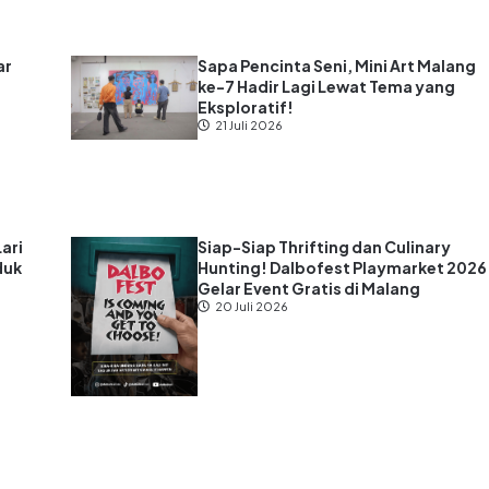
ar
Sapa Pencinta Seni, Mini Art Malang
ke-7 Hadir Lagi Lewat Tema yang
s
Eksploratif!
21 Juli 2026
Lari
Siap-Siap Thrifting dan Culinary
duk
Hunting! Dalbofest Playmarket 2026
Gelar Event Gratis di Malang
20 Juli 2026