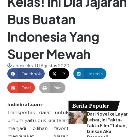
Kelas! Ini Dia Jajaran
Bus Buatan
Indonesia Yang
Super Mewah
adminekraf
11 Agustus 2020
Facebook
X
LinkedIn
Email
Print
Indiekraf.com-
Berita Populer
Transportasi darat untuk
Dari Novel ke Layar
Lebar, Ini Fakta-
umum yaitu bus kini telah
fakta Film “Tuhan,
menjadi pilihan favorit
Izinkan Aku
masyarakat. Alasan