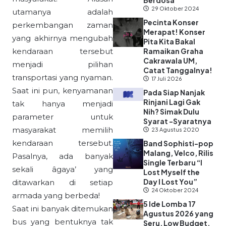
Berdosa”
29 Oktober 2024
utamanya adalah
Pecinta Konser
perkembangan zaman
Merapat! Konser
yang akhirnya mengubah
Pita Kita Bakal
kendaraan tersebut
Ramaikan Graha
Cakrawala UM,
menjadi pilihan
Catat Tanggalnya!
transportasi yang nyaman.
17 Juli 2026
Saat ini pun, kenyamanan
Pada Siap Nanjak
Rinjani Lagi Gak
tak hanya menjadi
Nih? Simak Dulu
parameter untuk
Syarat -Syaratnya
masyarakat memilih
23 Agustus 2020
kendaraan tersebut.
Band Sophisti-pop
Malang, Velco, Rilis
Pasalnya, ada banyak
Single Terbaru “I
sekali âgaya’ yang
Lost Myself the
Day I Lost You”
ditawarkan di setiap
24 Oktober 2024
armada yang berbeda!
5 Ide Lomba 17
Saat ini banyak ditemukan
Agustus 2026 yang
bus yang bentuknya tak
Seru, Low Budget,