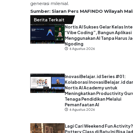
generasi milenial.
Sumber: Siaran Pers MAFINDO Wilayah Ma
Berita Terkait
Nortis AI Sukses Gelar Kelas Inte
“Vibe Coding”, Bangun Aplikasi
Menggunakan AI Tanpa Harus J
Ngoding
6 Agustus 2026
InovasiBelajar.id Series #01:
Kolaborasi InovasiBelajar.id da
Nortis AI Academy untuk
Meningkatkan Productivity Gur
Tenaga Pendidikan Melalui
Pemanfaatan AI
6 Agustus 2026
Lagi Cari Weekend Fun Activity
Pottery Class di Batu Ini Bisa Jad