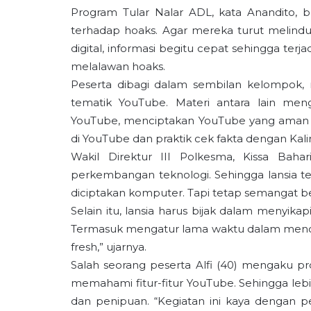
Program Tular Nalar ADL, kata Anandito, 
terhadap hoaks. Agar mereka turut melindun
digital, informasi begitu cepat sehingga terj
melalawan hoaks.
Peserta dibagi dalam sembilan kelompok, m
tematik YouTube. Materi antara lain men
YouTube, menciptakan YouTube yang aman bag
di YouTube dan praktik cek fakta dengan Ka
Wakil Direktur III Polkesma, Kissa Bahar
perkembangan teknologi. Sehingga lansia teta
diciptakan komputer. Tapi tetap semangat bel
Selain itu, lansia harus bijak dalam menyik
Termasuk mengatur lama waktu dalam menonto
fresh,” ujarnya.
Salah seorang peserta Alfi (40) mengaku p
memahami fitur-fitur YouTube. Sehingga leb
dan penipuan. “Kegiatan ini kaya dengan