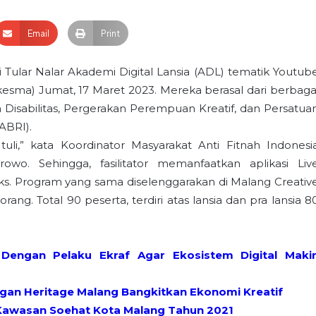
Email
Print
 Tular Nalar Akademi Digital Lansia (ADL) tematik Youtub
kesma) Jumat, 17 Maret 2023. Mereka berasal dari berbaga
a Disabilitas, Pergerakan Perempuan Kreatif, dan Persatua
ABRI).
uli,” kata Koordinator Masyarakat Anti Fitnah Indonesi
wo. Sehingga, fasilitator memanfaatkan aplikasi Liv
s. Program yang sama diselenggarakan di Malang Creativ
rang. Total 90 peserta, terdiri atas lansia dan pra lansia 8
Dengan Pelaku Ekraf Agar Ekosistem Digital Maki
angan Heritage Malang Bangkitkan Ekonomi Kreatif
i Kawasan Soehat Kota Malang Tahun 2021