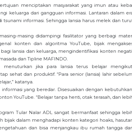
bertujuan menciptakan masyarakat yang imun atau keba
gi keluarga dari gangguan informasi. Lantaran dalam er
adi tsunami informasi. Sehingga lansia harus melek dan turu
asing-masing didampingi fasilitator yang berbagi mater
genal konten dan algoritma YouTube, bijak mengakse
i lansia dan keluarga, mengindentifikasi konten negati
limasada dan Tipline MAFINDO.
i menuturkan jika para lansia terus belajar mengikut
p sehat dan produktif. “Para senior (lansia) lahir sebelu
ajar,” katanya.
api informasi yang beredar. Disesuaikan dengan kebutuhkan
n YouTube. “Belajar tanpa henti, otak terasah, dan lebi
rogram Tular Nalar ADL sangat bermanfaat sehingga lebi
ih bijak dalam menghadapi konten kategori hoaks, hasuta
 pengetahuan dan bisa menjangkau ibu rumah tangga da