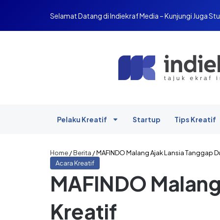
Selamat Datang di Indiekraf Media – Kunjungi Juga Stu
Pelaku Kreatif
Startup
Tips Kreatif
Home
/
Berita
/
MAFINDO Malang Ajak Lansia Tanggap Duni
Acara Kreatif
MAFINDO Malang A
Kreatif