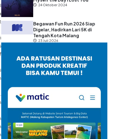
l
24 Oktober 2024
a
t
Begawan Fun Run 2026 Siap
Digelar, Hadirkan Lari 5K di
Tengah Kota Malang
i
23 Juli 2026
s
f
i
m
.
h
h
n
n