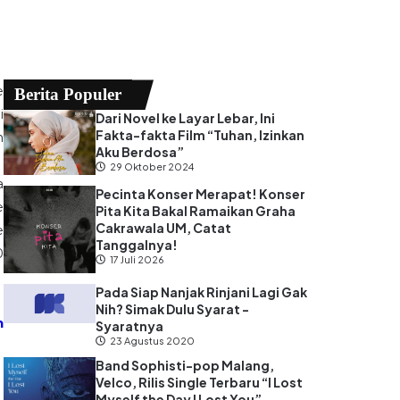
e
Berita Populer
i
Dari Novel ke Layar Lebar, Ini
Fakta-fakta Film “Tuhan, Izinkan
n
Aku Berdosa”
29 Oktober 2024
a
Pecinta Konser Merapat! Konser
e
Pita Kita Bakal Ramaikan Graha
Cakrawala UM, Catat
e
Tanggalnya!
0
17 Juli 2026
Pada Siap Nanjak Rinjani Lagi Gak
Nih? Simak Dulu Syarat -
n
Syaratnya
23 Agustus 2020
Band Sophisti-pop Malang,
Velco, Rilis Single Terbaru “I Lost
Myself the Day I Lost You”