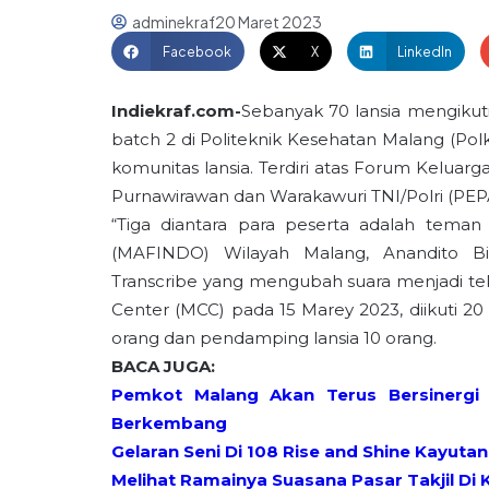
adminekraf
20 Maret 2023
Facebook
X
LinkedIn
Indiekraf.com-
Sebanyak 70 lansia mengikuti
batch 2 di Politeknik Kesehatan Malang (Pol
komunitas lansia. Terdiri atas Forum Keluarg
Purnawirawan dan Warakawuri TNI/Polri (PEP
“Tiga diantara para peserta adalah teman t
(MAFINDO) Wilayah Malang, Anandito Biro
Transcribe yang mengubah suara menjadi tek
Center (MCC) pada 15 Marey 2023, diikuti 20 o
orang dan pendamping lansia 10 orang.
BACA JUGA:
Pemkot Malang Akan Terus Bersinergi 
Berkembang
Gelaran Seni Di 108 Rise and Shine Kayut
Melihat Ramainya Suasana Pasar Takjil D