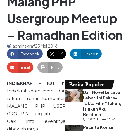
Malang PHP
Usergroup Meetup
– Ramadhan Edition
adminekraf
25 Mei 2018
Facebook
X
LinkedIn
Email
Print
INDIEKRAF –
Kali ini
Berita Populer
Indiekraf share event dari
Dari Novel ke Layar
Lebar, Ini Fakta-
rekan – rekan komunitas
fakta Film “Tuhan,
MALANG PHP USER
Izinkan Aku
GROUP Malang nih ..
Berdosa”
29 Oktober 2024
Cek info eventnya
Pecinta Konser
dibawah ini ya ..