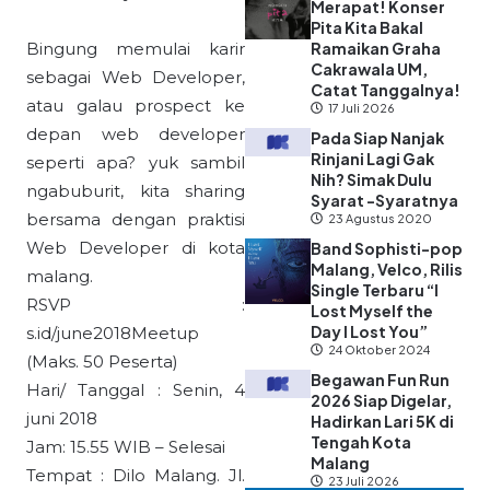
Merapat! Konser
Pita Kita Bakal
Bingung memulai karir
Ramaikan Graha
Cakrawala UM,
sebagai Web Developer,
Catat Tanggalnya!
atau galau prospect ke
17 Juli 2026
depan web developer
Pada Siap Nanjak
Rinjani Lagi Gak
seperti apa? yuk sambil
Nih? Simak Dulu
ngabuburit, kita sharing
Syarat -Syaratnya
bersama dengan praktisi
23 Agustus 2020
Web Developer di kota
Band Sophisti-pop
Malang, Velco, Rilis
malang.
Single Terbaru “I
RSVP :
Lost Myself the
Day I Lost You”
s.id/june2018Meetup
24 Oktober 2024
(Maks. 50 Peserta)
Begawan Fun Run
Hari/ Tanggal : Senin, 4
2026 Siap Digelar,
juni 2018
Hadirkan Lari 5K di
Tengah Kota
Jam: 15.55 WIB – Selesai
Malang
Tempat : Dilo Malang. Jl.
23 Juli 2026