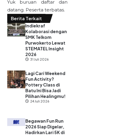
Yuk buruan daftar dan
datang. Peserta terbatas.
Berita Terkait
Indiekraf
Kolaborasi dengan
SMK Telkom
Purwokerto Lewat
STEMATEL Insight
2026
31 Juli 2026
Lagi Cari Weekend
Fun Activity?
Pottery Class di
Batu Ini Bisa Jadi
Pilihan Healingmu!
24 Juli 2026
Begawan Fun Run
2026 Siap Digelar,
Hadirkan Lari 5K di