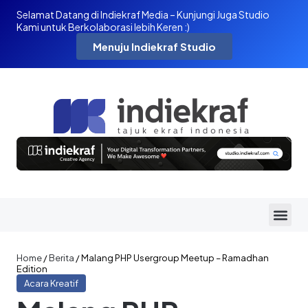
Selamat Datang di Indiekraf Media – Kunjungi Juga Studio
Kami untuk Berkolaborasi lebih Keren :)
Menuju Indiekraf Studio
Home
/
Berita
/
Malang PHP Usergroup Meetup – Ramadhan
Edition
Acara Kreatif