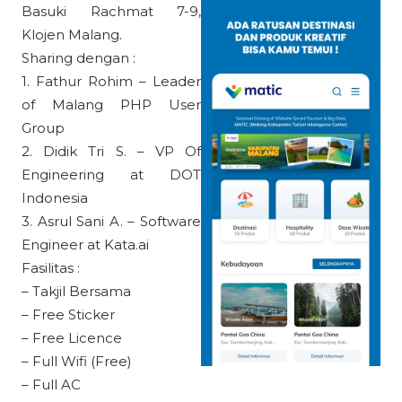
Basuki Rachmat 7-9,
Klojen Malang.
Sharing dengan :
1. Fathur Rohim – Leader
of Malang PHP User
Group
2. Didik Tri S. – VP Of
Engineering at DOT
Indonesia
3. Asrul Sani A. – Software
Engineer at Kata.ai
Fasilitas :
– Takjil Bersama
– Free Sticker
– Free Licence
– Full Wifi (Free)
– Full AC