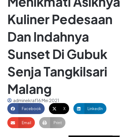
Menikmati Asiknya
Kuliner Pedesaan
Dan Indahnya
Sunset Di Gubuk
Senja Tangkilsari
Malang
adminekraf
16 Mei 2021
Facebook
X
LinkedIn
Email
Print