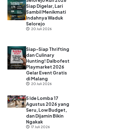
Siap Digelar, Lari
Sambil Menikmati
Indahnya Waduk
Selorejo
20 Juli 2026
Siap-Siap Thrifting
dan Culinary
Hunting! Dalbofest
Playmarket 2026
Gelar Event Gratis
di Malang
20 Juli 2026
5 Ide Lomba 17
Agustus 2026 yang
Seru, Low Budget,
dan Dijamin Bikin
Ngakak
17 Juli 2026