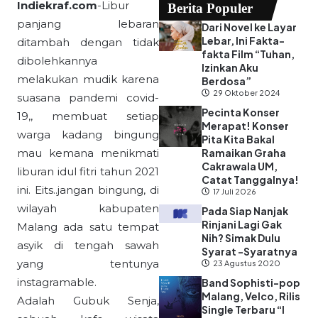
Indiekraf.com
-Libur
Berita Populer
panjang lebaran
Dari Novel ke Layar
Lebar, Ini Fakta-
ditambah dengan tidak
fakta Film “Tuhan,
dibolehkannya
Izinkan Aku
melakukan mudik karena
Berdosa”
29 Oktober 2024
suasana pandemi covid-
Pecinta Konser
19,, membuat setiap
Merapat! Konser
warga kadang bingung
Pita Kita Bakal
mau kemana menikmati
Ramaikan Graha
Cakrawala UM,
liburan idul fitri tahun 2021
Catat Tanggalnya!
ini. Eits..jangan bingung, di
17 Juli 2026
wilayah kabupaten
Pada Siap Nanjak
Rinjani Lagi Gak
Malang ada satu tempat
Nih? Simak Dulu
asyik di tengah sawah
Syarat -Syaratnya
yang tentunya
23 Agustus 2020
instagramable.
Band Sophisti-pop
Malang, Velco, Rilis
Adalah Gubuk Senja,
Single Terbaru “I