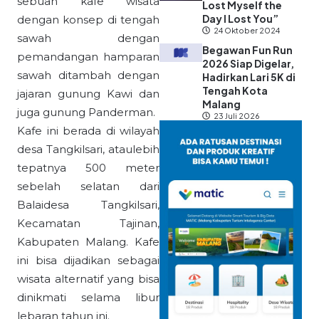
sebuah kafe wisata
Lost Myself the
Day I Lost You”
dengan konsep di tengah
24 Oktober 2024
sawah dengan
Begawan Fun Run
pemandangan hamparan
2026 Siap Digelar,
sawah ditambah dengan
Hadirkan Lari 5K di
Tengah Kota
jajaran gunung Kawi dan
Malang
juga gunung Panderman.
23 Juli 2026
Kafe ini berada di wilayah
desa Tangkilsari, ataulebih
tepatnya 500 meter
sebelah selatan dari
Balaidesa Tangkilsari,
Kecamatan Tajinan,
Kabupaten Malang. Kafe
ini bisa dijadikan sebagai
wisata alternatif yang bisa
dinikmati selama libur
lebaran tahun ini.