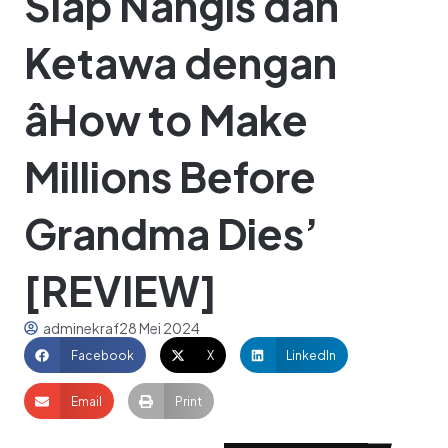
Siap Nangis dan
Ketawa dengan
âHow to Make
Millions Before
Grandma Dies’
[REVIEW]
adminekraf
28 Mei 2024
Facebook
X
LinkedIn
Email
Print