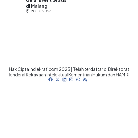
Gelar Event Gratis
di Malang
20 Juli 2026
Hak Cipta indiekraf.com 2025 | Telah terdaftar di Direktorat
Jenderal Kekayaan Intelektual Kementrian Hukum dan HAM RI