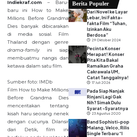
Indiekraf.com
– Baru-
Berita Populer
baru ini How to Make
Dari Novel ke Layar
Lebar, Ini Fakta-
Millions Before Grandma
fakta Film “Tuhan,
Dies banyak dibicarakan
Izinkan Aku
di media sosial. Film
Berdosa”
29 Oktober 2024
Thailand dengan genre
Pecinta Konser
drama-family
ini siap
Merapat! Konser
membuatmu nangis dan
Pita Kita Bakal
ketawa dalam satu film.
Ramaikan Graha
Cakrawala UM,
Catat Tanggalnya!
Sumber foto: IMDb
17 Juli 2026
Film How to Make Millions
Pada Siap Nanjak
Rinjani Lagi Gak
Before Grandma Dies
Nih? Simak Dulu
menceritakan tentang
Syarat -Syaratnya
kisah haru seorang nenek
23 Agustus 2020
dengan cucunya. Dilansir
Band Sophisti-pop
Malang, Velco, Rilis
dari Detik, film ini
Single Terbaru “I