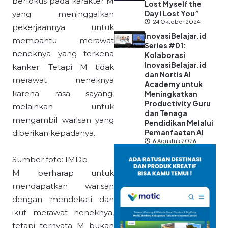
berfokus pada karakter M
Lost Myself the
Day I Lost You”
yang meninggalkan
24 Oktober 2024
pekerjaannya untuk
InovasiBelajar.id
membantu merawat
Series #01:
neneknya yang terkena
Kolaborasi
InovasiBelajar.id
kanker. Tetapi M tidak
dan Nortis AI
merawat neneknya
Academy untuk
karena rasa sayang,
Meningkatkan
Productivity Guru
melainkan untuk
dan Tenaga
mengambil warisan yang
Pendidikan Melalui
Pemanfaatan AI
diberikan kepadanya.
6 Agustus 2026
Sumber foto: IMDb
M berharap untuk
mendapatkan warisan
dengan mendekati dan
ikut merawat neneknya,
tetapi ternyata M bukan