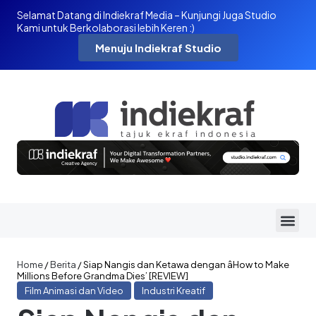
Selamat Datang di Indiekraf Media – Kunjungi Juga Studio
Kami untuk Berkolaborasi lebih Keren :)
Menuju Indiekraf Studio
Home
/
Berita
/
Siap Nangis dan Ketawa dengan âHow to Make
Millions Before Grandma Dies’ [REVIEW]
Film Animasi dan Video
Industri Kreatif