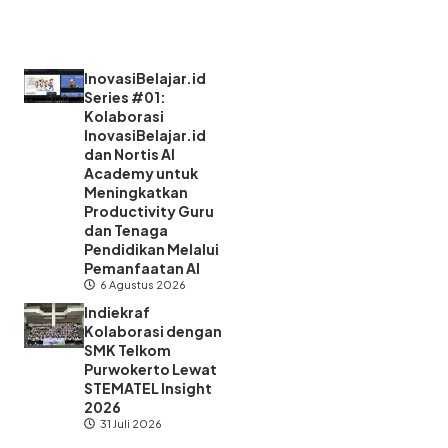
InovasiBelajar.id
Series #01:
Kolaborasi
InovasiBelajar.id
dan Nortis AI
Academy untuk
Meningkatkan
Productivity Guru
dan Tenaga
Pendidikan Melalui
Pemanfaatan AI
6 Agustus 2026
Indiekraf
Kolaborasi dengan
SMK Telkom
Purwokerto Lewat
STEMATEL Insight
2026
31 Juli 2026