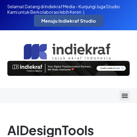
Selamat Datang di Indiekraf Media – Kunjungi Juga Studio
Kami untuk Berkolaborasi lebih Keren :)
Menuju Indiekraf Studio
AIDesignTools