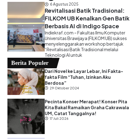
6 Agustus 2025
Revitalisasi Batik Tradisional:
FILKOM UB Kenalkan Gen Batik
Berbasis AI di Indigo Space
Indiekraf.com – Fakultas Ilmu Komputer
Universitas Brawijaya (FILKOM UB) sukses
menyelenggarakan workshop bertajuk
“Revitalisasi Batik Tradisional melalui
Teknologi AI untuk
Berita Populer
Dari Novel ke Layar Lebar, Ini Fakta-
fakta Film “Tuhan, Izinkan Aku
Berdosa”
29 Oktober 2024
Pecinta Konser Merapat! Konser Pita
Kita Bakal Ramaikan Graha Cakrawala
UM, Catat Tanggalnya!
17 Juli 2026