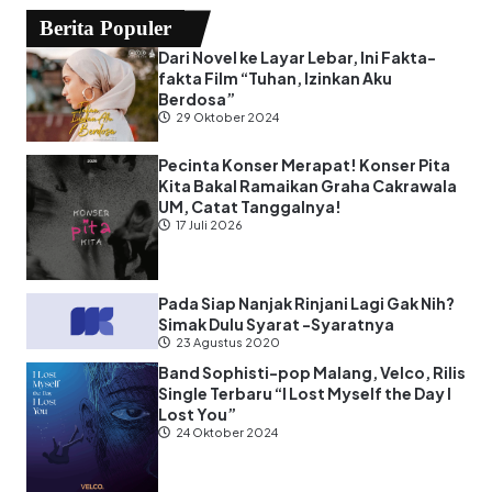
Berita Populer
Dari Novel ke Layar Lebar, Ini Fakta-
fakta Film “Tuhan, Izinkan Aku
Berdosa”
29 Oktober 2024
Pecinta Konser Merapat! Konser Pita
Kita Bakal Ramaikan Graha Cakrawala
UM, Catat Tanggalnya!
17 Juli 2026
Pada Siap Nanjak Rinjani Lagi Gak Nih?
Simak Dulu Syarat -Syaratnya
23 Agustus 2020
Band Sophisti-pop Malang, Velco, Rilis
Single Terbaru “I Lost Myself the Day I
Lost You”
24 Oktober 2024