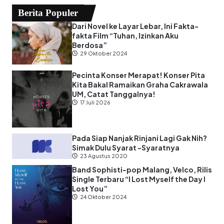
Berita Populer
Dari Novel ke Layar Lebar, Ini Fakta-
fakta Film “Tuhan, Izinkan Aku
Berdosa”
29 Oktober 2024
Pecinta Konser Merapat! Konser Pita
Kita Bakal Ramaikan Graha Cakrawala
UM, Catat Tanggalnya!
17 Juli 2026
Pada Siap Nanjak Rinjani Lagi Gak Nih?
Simak Dulu Syarat -Syaratnya
23 Agustus 2020
Band Sophisti-pop Malang, Velco, Rilis
Single Terbaru “I Lost Myself the Day I
Lost You”
24 Oktober 2024