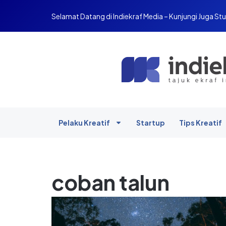
Selamat Datang di Indiekraf Media – Kunjungi Juga Stu
Pelaku Kreatif
Startup
Tips Kreatif
coban talun