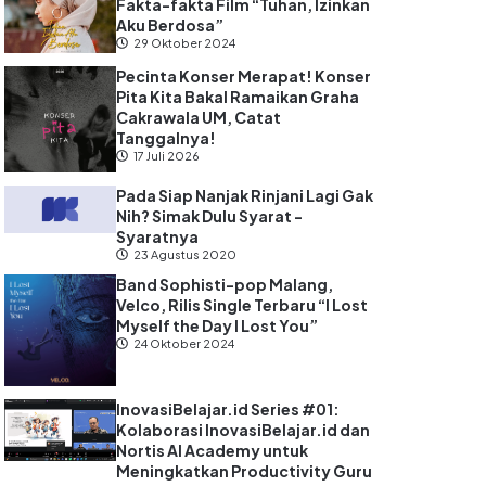
Fakta-fakta Film “Tuhan, Izinkan
i
Aku Berdosa”
29 Oktober 2024
Pecinta Konser Merapat! Konser
Pita Kita Bakal Ramaikan Graha
Cakrawala UM, Catat
Tanggalnya!
17 Juli 2026
Pada Siap Nanjak Rinjani Lagi Gak
Nih? Simak Dulu Syarat -
Syaratnya
23 Agustus 2020
Band Sophisti-pop Malang,
Velco, Rilis Single Terbaru “I Lost
Myself the Day I Lost You”
24 Oktober 2024
InovasiBelajar.id Series #01:
Kolaborasi InovasiBelajar.id dan
Nortis AI Academy untuk
Meningkatkan Productivity Guru