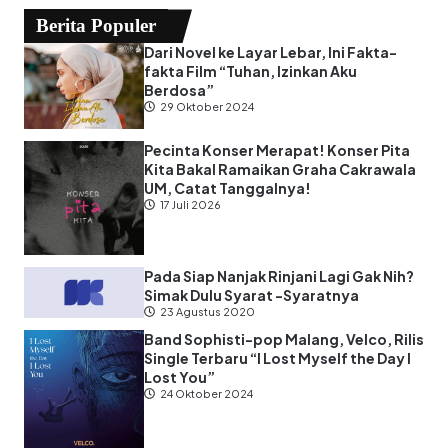
Berita Populer
Dari Novel ke Layar Lebar, Ini Fakta-
fakta Film “Tuhan, Izinkan Aku
Berdosa”
29 Oktober 2024
Pecinta Konser Merapat! Konser Pita
Kita Bakal Ramaikan Graha Cakrawala
UM, Catat Tanggalnya!
17 Juli 2026
Pada Siap Nanjak Rinjani Lagi Gak Nih?
Simak Dulu Syarat -Syaratnya
23 Agustus 2020
Band Sophisti-pop Malang, Velco, Rilis
Single Terbaru “I Lost Myself the Day I
Lost You”
24 Oktober 2024