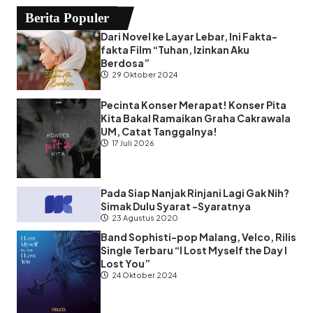
Berita Populer
Dari Novel ke Layar Lebar, Ini Fakta-
fakta Film “Tuhan, Izinkan Aku
Berdosa”
29 Oktober 2024
Pecinta Konser Merapat! Konser Pita
Kita Bakal Ramaikan Graha Cakrawala
UM, Catat Tanggalnya!
17 Juli 2026
Pada Siap Nanjak Rinjani Lagi Gak Nih?
Simak Dulu Syarat -Syaratnya
23 Agustus 2020
Band Sophisti-pop Malang, Velco, Rilis
Single Terbaru “I Lost Myself the Day I
Lost You”
24 Oktober 2024