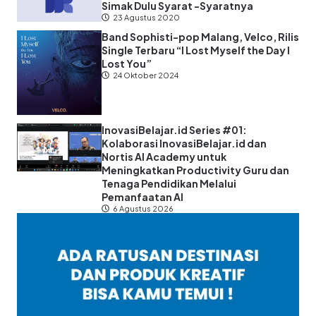
Simak Dulu Syarat -Syaratnya
23 Agustus 2020
Band Sophisti-pop Malang, Velco, Rilis
Single Terbaru “I Lost Myself the Day I
Lost You”
24 Oktober 2024
InovasiBelajar.id Series #01:
Kolaborasi InovasiBelajar.id dan
Nortis AI Academy untuk
Meningkatkan Productivity Guru dan
Tenaga Pendidikan Melalui
Pemanfaatan AI
6 Agustus 2026