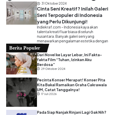
31 Oktober 2024
Cinta Seni Kreatif? Inilah Galeri
Seni Terpopuler di Indonesia
yang Perlu Dikunjungi!
Indiekraf.com – Indonesia kaya akan
talenta kreatif luar biasa di seluruh
nusantara. Banyak galeri seni yang
menawarkan pengalaman estetika dengan
Berita Populer
Dari Novel ke Layar Lebar, Ini Fakta-
fakta Film “Tuhan, Izinkan Aku
Berdosa”
29 Oktober 2024
Pecinta Konser Merapat! Konser Pita
Kita Bakal Ramaikan Graha Cakrawala
UM, Catat Tanggalnya!
17 Juli 2026
Pada Siap Nanjak Rinjani Lagi Gak Nih?